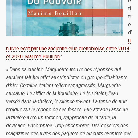
e
ti
tr
e
d’
u
n livre écrit par une ancienne élue grenobloise entre 2014
et 2020, Marime Bouillon
:
« Dans sa cuisine, Marguerite trouve des réponses qui
auraient fait bel effet aux vindictes du groupe d’habitants
d’hier. Certains étaient tellement agressifs. Marguerite
sursaute. Le sifflet de la bouilloire. Le feu éteint, l’eau
versée dans la théière, le silence revient. La tenue de nuit
rebique sur le rebond de ses fesses. Elle attrape l’anse de
la théière avec un torchon, s’approche de la table, la
dévisage. Encombrée. Trop encombrée. Des dossiers des
magazines des livres des paquets de biscuits éventrés des