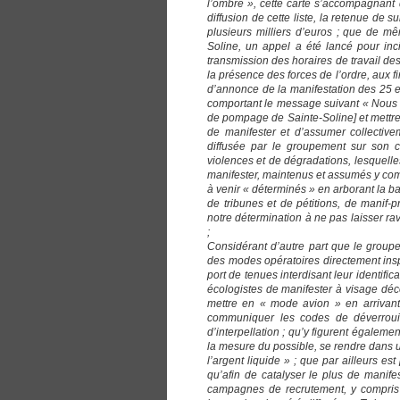
l’ombre », cette carte s’accompagnant d
diffusion de cette liste, la retenue de 
plusieurs milliers d’euros ; que de m
Soline, un appel a été lancé pour inci
transmission des horaires de travail de
la présence des forces de l’ordre, aux 
d’annonce de la manifestation des 25 
comportant le message suivant « Nous 
de pompage de Sainte-Soline] et mettre
de manifester et d’assumer collectivem
diffusée par le groupement sur son
violences et de dégradations, lesquelle
manifester, maintenus et assumés y comp
à venir « déterminés » en arborant la ba
de tribunes et de pétitions, de manif
notre détermination à ne pas laisser 
;
Considérant d’autre part que le group
des modes opératoires directement insp
port de tenues interdisant leur identific
écologistes de manifester à visage déco
mettre en « mode avion » en arrivant 
communiquer les codes de déverrouil
d’interpellation ; qu’y figurent égalem
la mesure du possible, se rendre dans un
l’argent liquide » ; que par ailleurs e
qu’afin de catalyser le plus de manif
campagnes de recrutement, y compris a