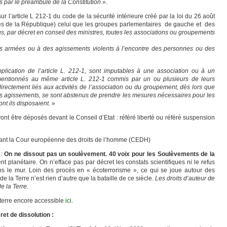
 par le préambule de la Constitution »
.
sur l’article L 212-1 du code de la sécurité intérieure créé par la loi du 26 août
pes de la République) celui que les groupes parlementaires de gauche et des
s, par décret en conseil des ministres, toutes les associations ou groupements
ns armées ou à des agissements violents à l’encontre des personnes ou des
pplication de l’article L. 212-1, sont imputables à une association ou à un
mentionnés au même article L. 212-1 commis par un ou plusieurs de leurs
irectement liés aux activités de l’association ou du groupement, dès lors que
ces agissements, se sont abstenus de prendre les mesures nécessaires pour les
nt ils disposaient.
»
ont être déposés devant le Conseil d’Etat : référé liberté ou référé suspension
vant la Cour européenne des droits de l’homme (CEDH)
 :
On ne dissout pas un soulèvement. 40 voix pour les Soulèvements de la
planétaire. On n’efface pas par décret les constats scientifiques ni le refus
ans le mur. Loin des procès en « écoterrorisme », ce qui se joue autour des
a Terre n’est rien d’autre que la bataille de ce siècle.
Les droits d’auteur de
e la Terre.
 terre encore accessible
ici
.
ret de dissolution :