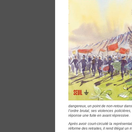
dangereux, un point de non-retour dans
l’ordre brutal, ses violences policière
réponse une fuite en avant répressive.
Après avoir court-circuité la représenta
réforme des retraites, il rend illégal u