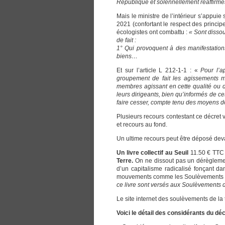
République et solennellement réaffirmés
Mais le ministre de l’intérieur s’appuie 
2021 (confortant le respect des princi
écologistes ont combattu :
« Sont dissou
de fait :
1° Qui provoquent à des manifestatio
biens…
Et sur l’article L 212-1-1 : «
Pour l’a
groupement de fait les agissements 
membres agissant en cette qualité ou d
leurs dirigeants, bien qu’informés de 
faire cesser, compte tenu des moyens do
Plusieurs recours contestant ce décret v
et recours au fond.
Un ultime recours peut être déposé de
Un livre collectif au Seuil
11.50 € TTC
Terre.
On ne dissout pas un dérèglement 
d’un capitalisme radicalisé fonçant d
mouvements comme les Soulèvements de l
ce livre sont versés aux Soulèvements d
Le site internet des soulèvements de la
Voici le détail des considérants du déc