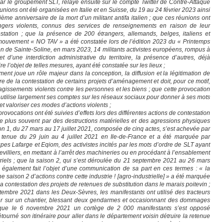
r par le groupement SLT, relayé ensuite sur le compte Twitter de Contre-Attaque
unions ont été organisées en Italie et en Suisse, du 19 au 24 février 2023 ainsi
me anniversaire de la mort d’un militant antifa italien ; que ces réunions ont
angers violents, connus des services de renseignements en raison de leur
station ; que la présence de 200 étrangers, allemands, belges, italiens et
 mouvement « NO TAV » a été constatée lors de l’édition 2023 du « Printemps
ion de Sainte-Soline, en mars 2023, 14 militants activistes européens, rompus à
bjet d’une interdiction administrative du territoire, la présence d’autres, déjà
aire l’objet de telles mesures, ayant été constatée sur les lieux ;
ent joue un rôle majeur dans la conception, la diffusion et la légitimation de
e de la contestation de certains projets d’aménagement et doit, pour ce motif,
issements violents contre les personnes et les biens ; que cette provocation
LT utilise largement ses comptes sur les réseaux sociaux pour donner à ses mots
et valoriser ces modes d’actions violents ;
vocations ont été suivies d’effets lors des différentes actions de contestation
le plus souvent par des destructions matérielles et des agressions physiques
ison 1, du 27 mars au 17 juillet 2021, composée de cinq actes, s’est achevée par
st tenue du 29 juin au 4 juillet 2021 en Ile-de-France et a été marquée par
upes Lafarge et Eqiom, des activistes incités par les mots d’ordre de SLT ayant
evilliers, en mettant à l’arrêt des machineries ou en procédant à l’ensablement
triels ; que la saison 2, qui s’est déroulée du 21 septembre 2021 au 26 mars
a également fait l’objet d’une communication de sa part en ces termes : « la
saison 2 d’actions contre cette industrie ! [agro-industrielle] » a été marquée
la contestation des projets de retenues de substitution dans le marais poitevin ;
tembre 2021 dans les Deux-Sèvres, les manifestants ont utilisé des tracteurs
rer sur un chantier, blessant deux gendarmes et occasionnant des dommages
 que le 6 novembre 2021 un cortège de 2 000 manifestants s’est opposé
tourné son itinéraire pour aller dans le département voisin détruire la retenue