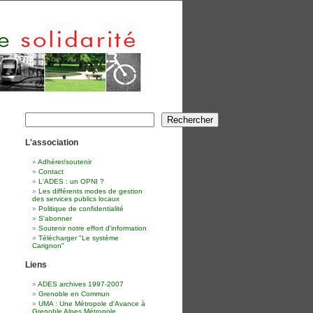
Rechercher
Rechercher
L'association
Adhérer/soutenir
Contact
L'ADES : un OPNI ?
Les différents modes de gestion
des services publics locaux
Politique de confidentialité
S'abonner
Soutenir notre effort d'information
Télécharger "Le système
Carignon"
Liens
ADES archives 1997-2007
Grenoble en Commun
UMA : Une Métropole d'Avance à
Grenoble Alpes Métropole