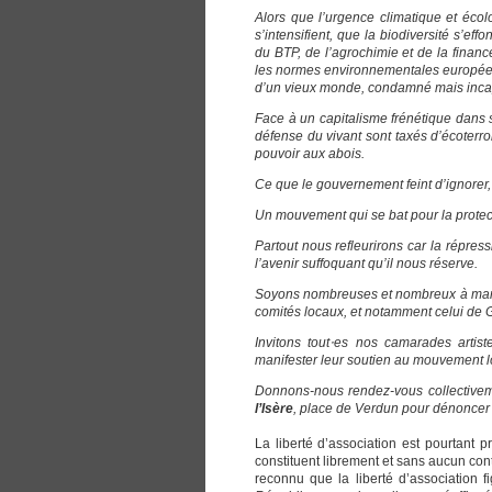
Alors que l’urgence climatique et écol
s’intensifient, que la biodiversité s’e
du BTP, de l’agrochimie et de la fina
les normes environnementales européen
d’un vieux monde, condamné mais incap
Face à un capitalisme frénétique dans 
défense du vivant sont taxés d’écoterror
pouvoir aux abois.
Ce que le gouvernement feint d’ignorer, 
Un mouvement qui se bat pour la protect
Partout nous refleurirons car la répre
l’avenir suffoquant qu’il nous réserve.
Soyons nombreuses et nombreux à manif
comités locaux, et notamment celui de Gr
Invitons tout
⋅
es nos camarades artist
manifester leur soutien au mouvement l
Donnons-nous rendez-vous collective
l’Isère
, place de Verdun pour dénoncer 
La liberté d’association est pourtant p
constituent librement et sans aucun con
reconnu que la liberté d’association f