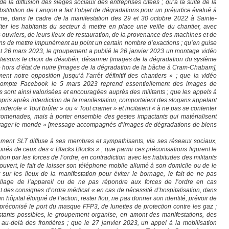
e la diffusion des sièges sociaux des entreprises citées ; qu’à la suite de la
substitution de Langon a fait l’objet de dégradations pour un préjudice évalué à
ême, dans le cadre de la manifestation des 29 et 30 octobre 2022 à Sainte-
ter les habitants du secteur à mettre en place une veille du chantier, avec
s ouvriers, de leurs lieux de restauration, de la provenance des machines et de
fins de mettre impunément au point un certain nombre d’exactions ; qu’en guise
et 26 mars 2023, le groupement a publié le 26 janvier 2023 un montage vidéo
faisons le choix de désobéir, désarmer [images de la dégradation du système
 hors d’état de nuire [images de la dégradation de la bâche à Cram-Chabam],
ent notre opposition jusqu’à l’arrêt définitif des chantiers » ; que la vidéo
 compte Facebook le 5 mars 2023 reprend essentiellement des images de
s sont ainsi valorisées et encouragées auprès des militants ; que les appels à
ris après interdiction de la manifestation, comportaient des slogans appelant
nderole « Tout brûler » ou « Tout cramer » et incitaient « à ne pas se contenter
-promenades, mais à porter ensemble des gestes impactants qui matérialisent
ravager le monde » [message accompagnés d’images de dégradations de biens
ement SLT diffuse à ses membres et sympathisants, via ses réseaux sociaux,
irés de ceux des « Blacks Blocks » ; que parmi ces préconisations figurent le
ation par les forces de l’ordre, en contradiction avec les habitudes des militants
uvert, le fait de laisser son téléphone mobile allumé à son domicile ou de le
sur les lieux de la manifestation pour éviter le bornage, le fait de ne pas
lage de l’appareil ou de ne pas répondre aux forces de l’ordre en cas
ent des consignes d’ordre médical « en cas de nécessité d’hospitalisation, dans
 hôpital éloigné de l’action, rester flou, ne pas donner son identité, prévoir de
st préconisé le port du masque FFP3, de lunettes de protection contre les gaz ;
estants possibles, le groupement organise, en amont des manifestations, des
u-delà des frontières ; que le 27 janvier 2023, un appel à la mobilisation