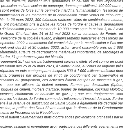
de de tracteurs, blessant trois gendarmes et causant de très importantes
protection et d’une station de pompage, dommages chiffrés à 400 000 euros ;
 sont entrés de force sur le périmètre interdit à la manifestation, les forces de
s manifestants et les membres de la coordination rurale venus en découdre ;
chin, le 26 mars 2022, 300 éléments radicaux, vêtus de combinaisons bleues,
 ont violemment pris à partie les forces de l’ordre et causé la dégradation
 d’alimentation pour un montant de 10 000 euros ; que la saison 3, du 2 avril
le Grand Charivari des 14 et 15 mai 2022 sur la commune de Pertuis, où
l’encontre de la société Pellenc, d’établissements bancaires et des forces de
9 septembre 2022, a notamment été caractérisée par la manifestation « Pas une
 week-end des 29 et 30 octobre 2022, action ayant rassemblé près de 5 000
déterminés, auteurs de dégradations matérielles importantes, de sabotages et
 l’ordre, 61 gendarmes ayant été blessés ;
oupement SLT ont été particulièrement suivies d’effets et ont connu un point
nifestation des 25 et 26 mars 2023, à Sainte-Soline, au cours de laquelle près
éparties en trois cortèges parmi lesquels 800 à 1 000 militants radicaux dont
ents, organisés par groupes de vingt, se coordonnant par talkie-walkie et
isations du groupement, ces activistes étaient équipés de masques à gaz,
 ; que par ailleurs, ils étaient porteurs d’armes par destination (épées,
 briques de ciment, mortiers d’artifice, boules de pétanque, cocktails Molotov,
isqueuses, chalumeau et bouteille de gaz…) ; que ces équipements sont
re avec les forces de l’ordre comme de l’influence et l’impact des mots d’ordre
relié à la retenue de substitution de Sainte Soline a également été dégradé par
estation, la préfète des Deux-Sèvres ainsi que le directeur de la Gendarmerie
ements au Procureur de la République ;
s résultent clairement des mots d’ordre et des provocations orchestrés par le
légitime, assume et revendique avoir participé à ces différents évènements en