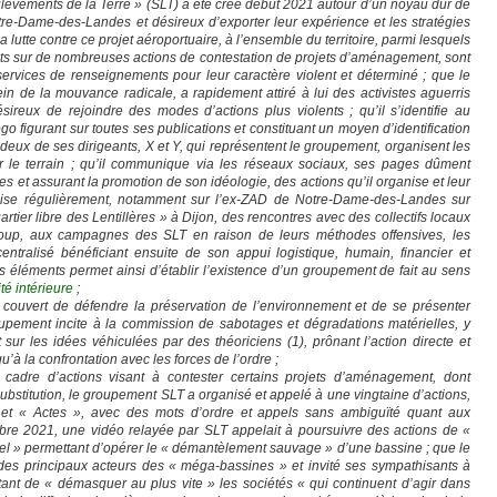
ulèvements de la Terre » (SLT) a été créé début 2021 autour d’un noyau dur de
otre-Dame-des-Landes et désireux d’exporter leur expérience et les stratégies
 lutte contre ce projet aéroportuaire, à l’ensemble du territoire, parmi lesquels
ents sur de nombreuses actions de contestation de projets d’aménagement, sont
services de renseignements pour leur caractère violent et déterminé ; que le
 sein de la mouvance radicale, a rapidement attiré à lui des activistes aguerris
ésireux de rejoindre des modes d’actions plus violents ; qu’il s’identifie au
o figurant sur toutes ses publications et constituant un moyen d’identification
 deux de ses dirigeants, X et Y, qui représentent le groupement, organisent les
r le terrain ; qu’il communique via les réseaux sociaux, ses pages dûment
es et assurant la promotion de son idéologie, des actions qu’il organise et leur
ganise régulièrement, notamment sur l’ex-ZAD de Notre-Dame-des-Landes sur
rtier libre des Lentillères » à Dijon, des rencontres avec des collectifs locaux
coup, aux campagnes des SLT en raison de leurs méthodes offensives, les
entralisé bénéficiant ensuite de son appui logistique, humain, financier et
s éléments permet ainsi d’établir l’existence d’un groupement de fait au sens
té intérieure
;
couvert de défendre la préservation de l’environnement et de se présenter
pement incite à la commission de sabotages et dégradations matérielles, y
sur les idées véhiculées par des théoriciens (1), prônant l’action directe et
qu’à la confrontation avec les forces de l’ordre ;
cadre d’actions visant à contester certains projets d’aménagement, dont
bstitution, le groupement SLT a organisé et appelé à une vingtaine d’actions,
 et « Actes », avec des mots d’ordre et appels sans ambiguïté quant aux
bre 2021, une vidéo relayée par SLT appelait à poursuivre des actions de «
iel » permettant d’opérer le « démantèlement sauvage » d’une bassine ; que le
 des principaux acteurs des « méga-bassines » et invité ses sympathisants à
ant de « démasquer au plus vite » les sociétés « qui continuent d’agir dans