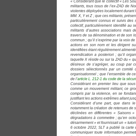
« Considérant que le collectif « Les So
militants, tous issus de l’ex-ZAD de N
violentes déployées localement durant la
MM. X, Y et Z ; que ces militants, prés
particulièrement connus et suivis des 
collectif, particulièrement identifié au
militants d’autres associations mais d
travers de sa dénomination et de son log
commun ; qu’il s’exprime par la voix de
actions en son nom et les dirigent su
identifiées étant régulièrement alimenté
revendication a posteriori ; qu’il or
laquelle X réside ou sur la ZAD du « qua
désireux de s’agréger, au coup par 
dossiers sélectionnés par un comité c
organisationnel ; que l’ensemble de ce
de l’
article L. 212-1 du code de la sécuri
Considérant en premier lieu que sous 
comme un mouvement militant, ce grou
compris par la violence, en se fondant 
justifiant les actions extrêmes allant jus
Considérant d’une part, que dans le 
notamment la création de retenues de su
déclinées en différentes « Saisons »
dégradations à commettre ; qu’en octo
désarmement » et fournissait un « tutor
6 octobre 2022, SLT a publié la carte
communiquer toute information permett