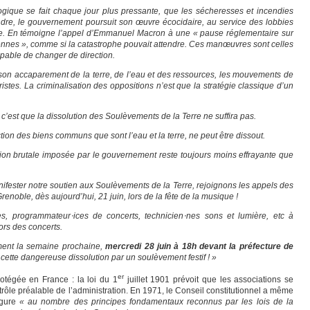
ogique se fait chaque jour plus pressante, que les sécheresses et incendies
ffondre, le gouvernement poursuit son œuvre écocidaire, au service des lobbies
nce. En témoigne l’appel d’Emmanuel Macron à une « pause réglementaire sur
nes », comme si la catastrophe pouvait attendre. Ces manœuvres sont celles
able de changer de direction.
son accaparement de la terre, de l’eau et des ressources, les mouvements de
istes. La criminalisation des oppositions n’est que la stratégie classique d’un
c’est que la dissolution des Soulèvements de la Terre ne suffira pas.
ion des biens communs que sont l’eau et la terre, ne peut être dissout.
ssion brutale imposée par le gouvernement reste toujours moins effrayante que
ester notre soutien aux Soulèvements de la Terre, rejoignons les appels des
enoble, dès aujourd’hui, 21 juin, lors de la fête de la musique !
es, programmateur
⋅
ices de concerts, technicien
⋅
nes sons et lumière, etc à
ors des concerts.
ment la semaine prochaine,
mercredi 28 juin à 18h devant la préfecture de
cette dangereuse dissolution par un soulèvement festif ! »
er
rotégée en France : la loi du 1
juillet 1901 prévoit que les associations se
trôle préalable de l’administration. En 1971, le Conseil constitutionnel a même
igure
« au nombre des principes fondamentaux reconnus par les lois de la