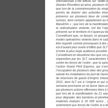
internationale a été diffusé sur Twitte
(Nantes Révoltée) qu’ainsi, plusieurs ré
que lors de la commémoration du vingtiè
permis de drainer des activistes étr
présence sur plusieurs lieux de conte
suisses, dont certains appartenant au
Maraîchin » ; que lors de la manifestat
la radicalisation violente, ont fait l’o
présents sur le territoire et n’ayant pu f
Considérant que, ce faisant, ce groupem
modes opératoires violents dans le cadr
être regardé comme provoquant à des ag
est d’autant plus suivie d’effets que S
d’ordre la plus large audience possible 
Considérant en deuxième lieu que ces pro
organisées par les SLT, caractérisées 
contre les forces de l’ordre ; que la sa
l’action Grand Péril Express, qui s’e
l’occupation de plusieurs sites des gro
saboté les installations du port de Genn
de réservoirs de gasoil d’engins indus
2022, dont SLT est à l’origine et qui 
semaine prochaine on se lance dans une 
par plusieurs actions offensives liées à 
que lors de la manifestation du 21 sep
pour dégrader des barrières et pénét
matériels évalués à 20 000 euros ;
violemment aux forces de l’ordre et a dé