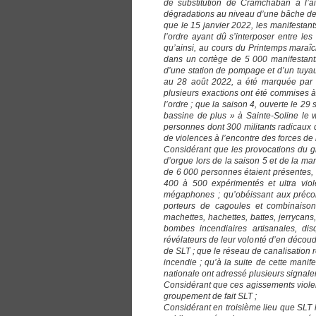
de substitution de Cramchaban à l’ai
dégradations au niveau d’une bâche de 
que le 15 janvier 2022, les manifestants
l’ordre ayant dû s’interposer entre le
qu’ainsi, au cours du Printemps maraî
dans un cortège de 5 000 manifestants,
d’une station de pompage et d’un tuyau
au 28 août 2022, a été marquée par 
plusieurs exactions ont été commises à 
l’ordre ; que la saison 4, ouverte le 2
bassine de plus » à Sainte-Soline le
personnes dont 300 militants radicaux 
de violences à l’encontre des forces de
Considérant que les provocations du gr
d’orgue lors de la saison 5 et de la ma
de 6 000 personnes étaient présentes, r
400 à 500 expérimentés et ultra viol
mégaphones ; qu’obéissant aux précon
porteurs de cagoules et combinaisons
machettes, hachettes, battes, jerrycans,
bombes incendiaires artisanales, d
révélateurs de leur volonté d’en découd
de SLT ; que le réseau de canalisation 
incendie ; qu’à la suite de cette manif
nationale ont adressé plusieurs signal
Considérant que ces agissements violent
groupement de fait SLT ;
Considérant en troisième lieu que SLT 