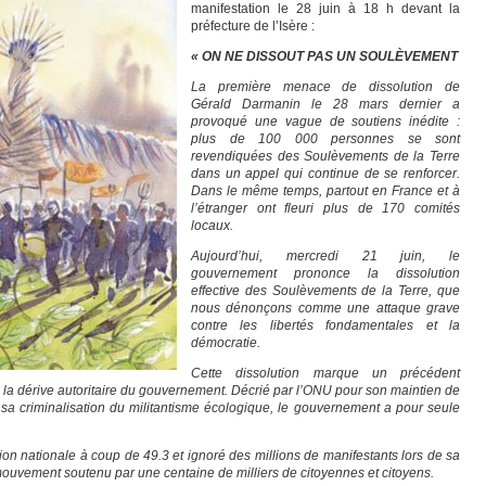
manifestation le 28 juin à 18 h devant la
préfecture de l’Isère :
« ON NE DISSOUT PAS UN SOULÈVEMENT
La première menace de dissolution de
Gérald Darmanin le 28 mars dernier a
provoqué une vague de soutiens inédite :
plus de 100 000 personnes se sont
revendiquées des Soulèvements de la Terre
dans un appel qui continue de se renforcer.
Dans le même temps, partout en France et à
l’étranger ont fleuri plus de 170 comités
locaux.
Aujourd’hui, mercredi 21 juin, le
gouvernement prononce la dissolution
effective des Soulèvements de la Terre, que
nous dénonçons comme une attaque grave
contre les libertés fondamentales et la
démocratie.
Cette dissolution marque un précédent
 la dérive autoritaire du gouvernement. Décrié par l’ONU pour son maintien de
s, sa criminalisation du militantisme écologique, le gouvernement a pour seule
tion nationale à coup de 49.3 et ignoré des millions de manifestants lors de sa
n mouvement soutenu par une centaine de milliers de citoyennes et citoyens.