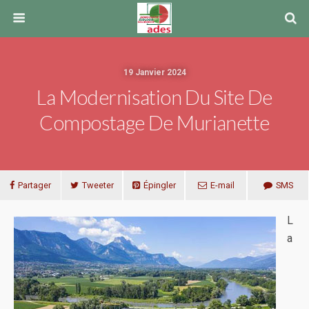
19 Janvier 2024
La Modernisation Du Site De
Compostage De Murianette
Partager
Tweeter
Épingler
E-mail
SMS
L
a