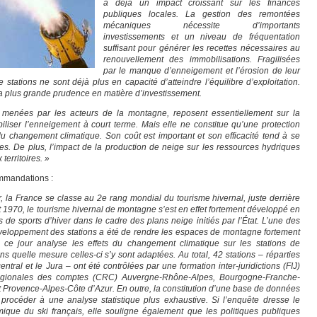
a déjà un impact croissant sur les finances
publiques locales. La gestion des remontées
mécaniques nécessite d’importants
investissements et un niveau de fréquentation
suffisant pour générer les recettes nécessaires au
renouvellement des immobilisations. Fragilisées
par le manque d’enneigement et l’érosion de leur
 stations ne sont déjà plus en capacité d’atteindre l’équilibre d’exploitation.
 la plus grande prudence en matière d’investissement.
, menées par les acteurs de la montagne, reposent essentiellement sur la
iliser l’enneigement à court terme. Mais elle ne constitue qu’une protection
ts du changement climatique. Son coût est important et son efficacité tend à se
s. De plus, l’impact de la production de neige sur les ressources hydriques
erritoires. »
ommandations :
, la France se classe au 2e rang mondial du tourisme hivernal, juste derrière
 1970, le tourisme hivernal de montagne s’est en effet fortement développé en
s de sports d’hiver dans le cadre des plans neige initiés par l’État. L’une des
veloppement des stations a été de rendre les espaces de montagne fortement
 ce jour analyse les effets du changement climatique sur les stations de
s quelle mesure celles-ci s’y sont adaptées. Au total, 42 stations – réparties
entral et le Jura – ont été contrôlées par une formation inter-juridictions (FIJ)
régionales des comptes (CRC) Auvergne-Rhône-Alpes, Bourgogne-Franche-
t Provence-Alpes-Côte d’Azur. En outre, la constitution d’une base de données
rocéder à une analyse statistique plus exhaustive. Si l’enquête dresse le
que du ski français, elle souligne également que les politiques publiques