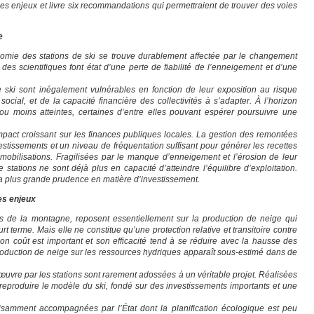
es enjeux et livre six recommandations qui permettraient de trouver des voies
e
nomie des stations de ski se trouve durablement affectée par le changement
 des scientifiques font état d’une perte de fiabilité de l’enneigement et d’une
ski sont inégalement vulnérables en fonction de leur exposition au risque
ocial, et de la capacité financière des collectivités à s’adapter. À l’horizon
 ou moins atteintes, certaines d’entre elles pouvant espérer poursuivre une
pact croissant sur les finances publiques locales. La gestion des remontées
stissements et un niveau de fréquentation suffisant pour générer les recettes
obilisations. Fragilisées par le manque d’enneigement et l’érosion de leur
 stations ne sont déjà plus en capacité d’atteindre l’équilibre d’exploitation.
 la plus grande prudence en matière d’investissement.
es enjeux
s de la montagne, reposent essentiellement sur la production de neige qui
rt terme. Mais elle ne constitue qu’une protection relative et transitoire contre
on coût est important et son efficacité tend à se réduire avec la hausse des
production de neige sur les ressources hydriques apparaît sous-estimé dans de
 œuvre par les stations sont rarement adossées à un véritable projet. Réalisées
à reproduire le modèle du ski, fondé sur des investissements importants et une
ffisamment accompagnées par l’État dont la planification écologique est peu