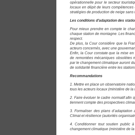
opérationnelle pour le secteur tourist
locaux en dépit de leurs compétences en
stratégies de production de neige sans
Les conditions d’adaptation des stati
Pour mieux prendre en compte le chang
chaque station de montagne. Les finance
respect.
De plus, la Cour considère que la Fran
acteurs concernés, avec une gouvernanc
Enfin, la Cour constate que la mise en
de remontées mécaniques obsolètes néc
par le changement climatique auront du
de solidarité financière entre les station
Recommandations
1. Mettre en place un observatoire nati
tous les acteurs locaux (ministère de la 
2. Faire évoluer le cadre normatif afin
tiennent compte des prospectives climati
3. Formaliser des plans d’adaptation 
Climat et résilience (autorités organisatr
4. Conditionner tout soutien public 
changement climatique (ministère de la t