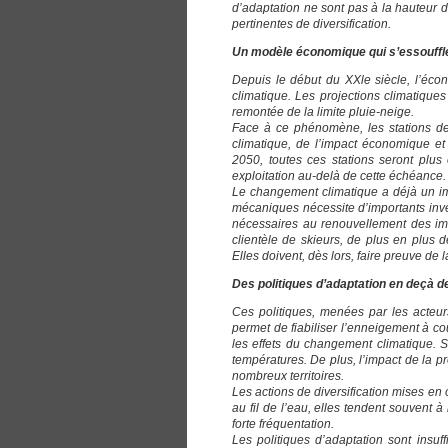
d’adaptation ne sont pas à la hauteur d
pertinentes de diversification.
Un modèle économique qui s’essouffl
Depuis le début du XXle siècle, l’éco
climatique. Les projections climatiques
remontée de la limite pluie-neige.
Face à ce phénomène, les stations de 
climatique, de l’impact économique et s
2050, toutes ces stations seront plus
exploitation au-delà de cette échéance.
Le changement climatique a déjà un im
mécaniques nécessite d’importants inve
nécessaires au renouvellement des imm
clientèle de skieurs, de plus en plus de
Elles doivent, dès lors, faire preuve de
Des politiques d’adaptation en deçà d
Ces politiques, menées par les acteur
permet de fiabiliser l’enneigement à cou
les effets du changement climatique. S
températures. De plus, l’impact de la 
nombreux territoires.
Les actions de diversification mises en
au fil de l’eau, elles tendent souvent 
forte fréquentation.
Les politiques d’adaptation sont insu