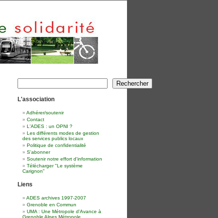
Rechercher
Rechercher
L'association
Adhérer/soutenir
Contact
L'ADES : un OPNI ?
Les différents modes de gestion
des services publics locaux
Politique de confidentialité
S'abonner
Soutenir notre effort d'information
Télécharger "Le système
Carignon"
Liens
ADES archives 1997-2007
Grenoble en Commun
UMA : Une Métropole d'Avance à
Grenoble Alpes Métropole