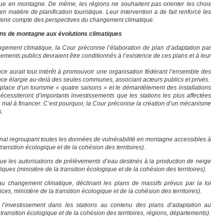
ique en montagne. De même, les régions ne souhaitent pas orienter les choix
 matière de planification touristique. Leur intervention a de fait renforcé les
 tenir compte des perspectives du changement climatique.
ons de montagne aux évolutions climatiques
ement climatique, la Cour préconise l’élaboration de plan d’adaptation par
ments publics devraient être conditionnés à l’existence de ces plans et à leur
ce aurait tout intérêt à promouvoir une organisation fédérant l’ensemble des
e élargie au-delà des seules communes, associant acteurs publics et privés.
 place d’un tourisme « quatre saisons » et le démantèlement des installations
essiteront d’importants investissements que les stations les plus affectées
 mal à financer. C’est pourquoi, la Cour préconise la création d’un mécanisme
s.
onal regroupant toutes les données de vulnérabilité en montagne accessibles à
transition écologique et de la cohésion des territoires).
 que les autorisations de prélèvements d’eau destinés à la production de neige
ques (ministère de la transition écologique et de la cohésion des territoires).
au changement climatique, déclinant les plans de massifs prévus par la loi
ices, ministère de la transition écologique et de la cohésion des territoires).
à l’investissement dans les stations au contenu des plans d’adaptation au
ransition écologique et de la cohésion des territoires, régions, départements).