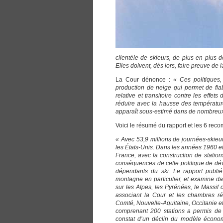
clientèle de skieurs, de plus en plus de
Elles doivent, dès lors, faire preuve de
La Cour dénonce :
« Ces politiques
production de neige qui permet de fiab
relative et transitoire contre les effe
réduire avec la hausse des température
apparaît sous-estimé dans de nombreux t
Voici le résumé du rapport et les 6 rec
« Avec 53,9 millions de journées-skieur
les États-Unis. Dans les années 1960 et
France, avec la construction de station
conséquences de cette politique de dé
dépendants du ski. Le rapport publié
montagne en particulier, et examine dan
sur les Alpes, les Pyrénées, le Massif c
associant la Cour et les chambres 
Comté, Nouvelle-Aquitaine, Occitanie e
comprenant 200 stations a permis de p
constat d’un déclin du modèle économi