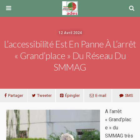
12 Avril 2024
L’accessibilité Est En Panne À L’arrêt
« Grand’place » Du Réseau Du
SMMAG
Partager
Tweeter
Épingler
E-mail
SMS
A l’arrêt
« Grand’plac
e » du
SMMAG très