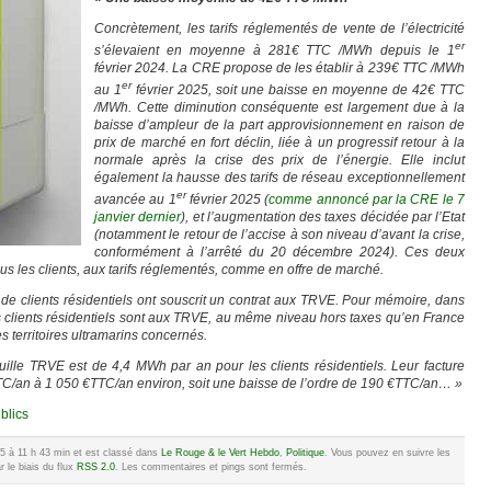
Concrètement, les tarifs réglementés de vente de l’électricité
er
s’élevaient en moyenne à 281€ TTC /MWh depuis le 1
février 2024. La CRE propose de les établir à 239€ TTC /MWh
er
au 1
février 2025, soit une baisse en moyenne de 42€ TTC
/MWh. Cette diminution conséquente est largement due à la
baisse d’ampleur de la part approvisionnement en raison de
prix de marché en fort déclin, liée à un progressif retour à la
normale après la crise des prix de l’énergie. Elle inclut
également la hausse des tarifs de réseau exceptionnellement
er
avancée au 1
février 2025 (
comme annoncé par la CRE le 7
janvier dernier
), et l’augmentation des taxes décidée par l’Etat
(notamment le retour de l’accise à son niveau d’avant la crise,
conformément à l’arrêté du 20 décembre 2024). Ces deux
ous les clients, aux tarifs réglementés, comme en offre de marché.
de clients résidentiels ont souscrit un contrat aux TRVE. Pour mémoire, dans
s clients résidentiels sont aux TRVE, au même niveau hors taxes qu’en France
es territoires ultramarins concernés.
le TRVE est de 4,4 MWh par an pour les clients résidentiels. Leur facture
/an à 1 050 €TTC/an environ, soit une baisse de l’ordre de 190 €TTC/an… »
ublics
025 à 11 h 43 min et est classé dans
Le Rouge & le Vert Hebdo
,
Politique
. Vous pouvez en suivre les
 le biais du flux
RSS 2.0
. Les commentaires et pings sont fermés.