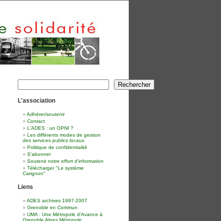
Rechercher
Rechercher
L'association
Adhérer/soutenir
Contact
L'ADES : un OPNI ?
Les différents modes de gestion
des services publics locaux
Politique de confidentialité
S'abonner
Soutenir notre effort d'information
Télécharger "Le système
Carignon"
Liens
ADES archives 1997-2007
Grenoble en Commun
UMA : Une Métropole d'Avance à
Grenoble Alpes Métropole