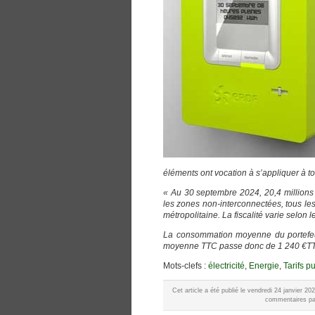
éléments ont vocation à s’appliquer à t
« Au 30 septembre 2024, 20,4 millions 
les zones non-interconnectées, tous le
métropolitaine. La fiscalité varie selon l
La consommation moyenne du portefeuil
moyenne TTC passe donc de 1 240 €TTC
Mots-clefs :
électricité
,
Energie
,
Tarifs p
Cet article a été publié le vendredi 24 janvier 2
commentaires par