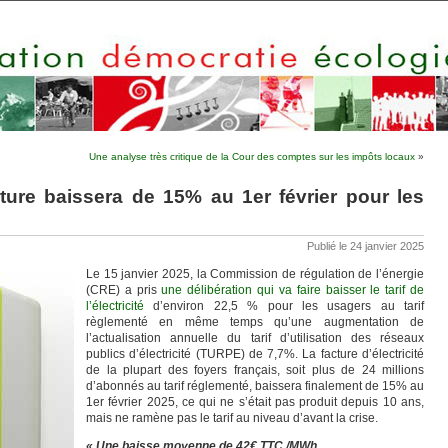
Une analyse très critique de la Cour des comptes sur les impôts locaux
»
acture baissera de 15% au 1er février pour les
Publié le 24 janvier 2025
Le 15 janvier 2025, la Commission de régulation de l’énergie
(CRE) a pris
une délibération qui va faire baisser le tarif de
l’électricité
d’environ 22,5 % pour les usagers au tarif
règlementé en même temps qu’une augmentation de
l’actualisation annuelle du tarif d’utilisation des réseaux
publics d’électricité (TURPE) de 7,7%. La facture d’électricité
de la plupart des foyers français, soit plus de 24 millions
d’abonnés au tarif réglementé, baissera finalement de 15% au
1er février 2025, ce qui ne s’était pas produit depuis 10 ans,
mais ne ramène pas le tarif au niveau d’avant la crise.
« Une baisse moyenne de 42€ TTC /MWh