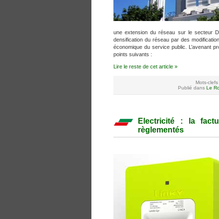
une extension du réseau sur le secteur Dr
densification du réseau par des modificatio
économique du service public. L’avenant pro
points suivants :
Lire le reste de cet article »
Mots-clefs
Publié dans
Le Ro
Electricité : la fa
règlementés