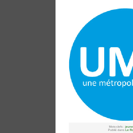
Mots-clefs :
jeun
Publié dans
Le Ro