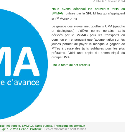
Publié le 1 février 2024
Nous avons dénoncé les nouveaux tarifs du
SMMAG
, utilisés par la SPL M’Tag qui s’appliquent
er
le 1
février 2024.
Le groupe des élu-es métropolitains UMA (gauche
et écologistes) s’élève contre certains tarifs
décidés par le SMMAG pour les transports en
commun en remarquant que l’augmentation sur les
jeunes permet de payer le manque à gagner de
M’Tag à cause des tarifs solidaires pour les plus
précaires. Voici une copie du communiqué du
groupe UMA :
Lire le reste de cet article »
esse
,
métropole
,
SMMAG
,
Tarifs publics
,
Transports en commun
uge & le Vert Hebdo
,
Politique
|
Les commentaires sont fermés