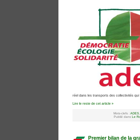
réel dans les transports des collectivités qui 
Lire le reste de cet article »
Mots-clefs :
ADES
Publié dans
Le Ro
Premier bilan de la gr