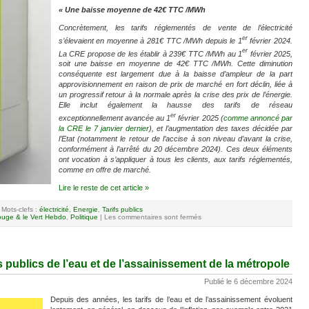
« Une baisse moyenne de 42€ TTC /MWh
Concrètement, les tarifs réglementés de vente de l’électricité
er
s’élevaient en moyenne à 281€ TTC /MWh depuis le 1
février 2024.
er
La CRE propose de les établir à 239€ TTC /MWh au 1
février 2025,
soit une baisse en moyenne de 42€ TTC /MWh. Cette diminution
conséquente est largement due à la baisse d’ampleur de la part
approvisionnement en raison de prix de marché en fort déclin, liée à
un progressif retour à la normale après la crise des prix de l’énergie.
Elle inclut également la hausse des tarifs de réseau
er
exceptionnellement avancée au 1
février 2025 (
comme annoncé par
la CRE le 7 janvier dernier
), et l’augmentation des taxes décidée par
l’Etat (notamment le retour de l’accise à son niveau d’avant la crise,
conformément à l’arrêté du 20 décembre 2024). Ces deux éléments
ont vocation à s’appliquer à tous les clients, aux tarifs réglementés,
comme en offre de marché.
Lire le reste de cet article »
Mots-clefs :
électricité
,
Energie
,
Tarifs publics
uge & le Vert Hebdo
,
Politique
|
Les commentaires sont fermés
s publics de l’eau et de l’assainissement de la métropole
Publié le 6 décembre 2024
Depuis des années, les tarifs de l’eau et de l’assainissement évoluent