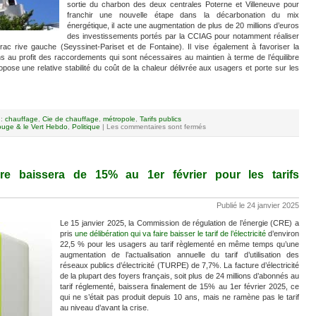
sortie du charbon des deux centrales Poterne et Villeneuve pour
franchir une nouvelle étape dans la décarbonation du mix
énergétique, il acte une augmentation de plus de 20 millions d’euros
des investissements portés par la CCIAG pour notamment réaliser
ac rive gauche (Seyssinet-Pariset et de Fontaine). Il vise également à favoriser la
ns au profit des raccordements qui sont nécessaires au maintien à terme de l’équilibre
pose une relative stabilité du coût de la chaleur délivrée aux usagers et porte sur les
 :
chauffage
,
Cie de chauffage
,
métropole
,
Tarifs publics
uge & le Vert Hebdo
,
Politique
|
Les commentaires sont fermés
cture baissera de 15% au 1er février pour les tarifs
Publié le 24 janvier 2025
Le 15 janvier 2025, la Commission de régulation de l’énergie (CRE) a
pris
une délibération qui va faire baisser le tarif de l’électricité
d’environ
22,5 % pour les usagers au tarif règlementé en même temps qu’une
augmentation de l’actualisation annuelle du tarif d’utilisation des
réseaux publics d’électricité (TURPE) de 7,7%. La facture d’électricité
de la plupart des foyers français, soit plus de 24 millions d’abonnés au
tarif réglementé, baissera finalement de 15% au 1er février 2025, ce
qui ne s’était pas produit depuis 10 ans, mais ne ramène pas le tarif
au niveau d’avant la crise.