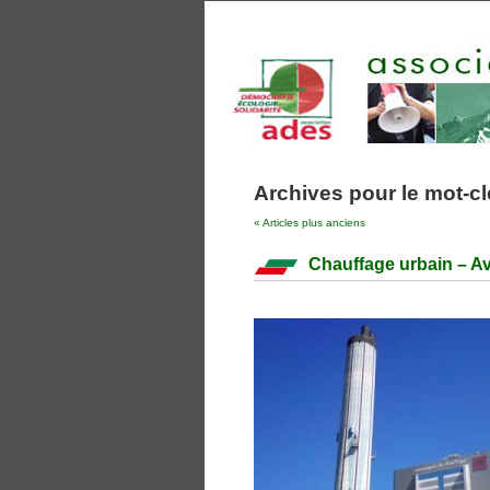
Archives pour le mot-cle
« Articles plus anciens
Chauffage urbain – A