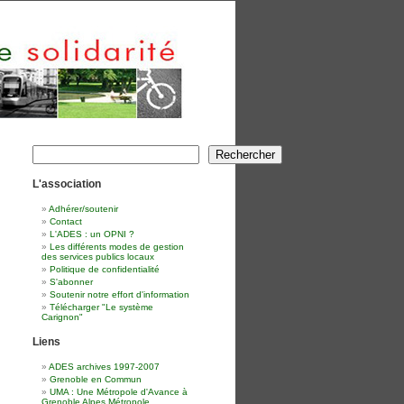
Rechercher
Rechercher
L'association
Adhérer/soutenir
Contact
L'ADES : un OPNI ?
Les différents modes de gestion
des services publics locaux
Politique de confidentialité
S'abonner
Soutenir notre effort d'information
Télécharger "Le système
Carignon"
Liens
ADES archives 1997-2007
Grenoble en Commun
UMA : Une Métropole d'Avance à
Grenoble Alpes Métropole