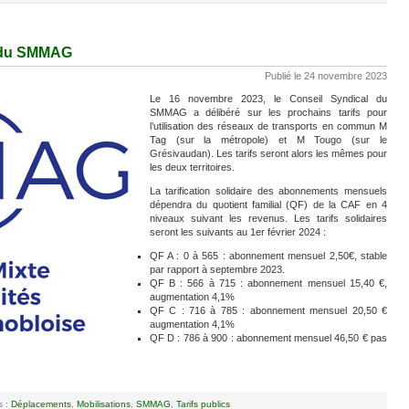
s du SMMAG
Publié le 24 novembre 2023
Le 16 novembre 2023, le Conseil Syndical du
SMMAG a délibéré sur les prochains tarifs pour
l’utilisation des réseaux de transports en commun M
Tag (sur la métropole) et M Tougo (sur le
Grésivaudan). Les tarifs seront alors les mêmes pour
les deux territoires.
La tarification solidaire des abonnements mensuels
dépendra du quotient familial (QF) de la CAF en 4
niveaux suivant les revenus. Les tarifs solidaires
seront les suivants au 1er février 2024 :
QF A : 0 à 565 : abonnement mensuel 2,50€, stable
par rapport à septembre 2023.
QF B : 566 à 715 : abonnement mensuel 15,40 €,
augmentation 4,1%
QF C : 716 à 785 : abonnement mensuel 20,50 €
augmentation 4,1%
QF D : 786 à 900 : abonnement mensuel 46,50 € pas
s :
Déplacements
,
Mobilisations
,
SMMAG
,
Tarifs publics