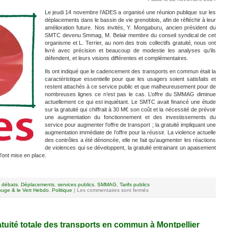
Le jeudi 14 novembre l’ADES a organisé une réunion publique sur les
déplacements dans le bassin de vie grenoblois, afin de réfléchir à leur
amélioration future. Nos invités, Y. Mongaburu, ancien président du
SMTC devenu Smmag, M. Belair membre du conseil syndical de cet
organisme et L. Terrier, au nom des trois collectifs gratuité, nous ont
livré avec précision et beaucoup de modestie les analyses qu’ils
défendent, et leurs visions différentes et complémentaires.
Ils ont indiqué que le cadencement des transports en commun était la
caractéristique essentielle pour que les usagers soient satisfaits et
restent attachés à ce service public et que malheureusement pour de
nombreuses lignes ce n’est pas le cas. L’offre du SMMAG diminue
actuellement ce qui est inquiétant. Le SMTC avait financé une étude
sur la gratuité qui chiffrait à 30 M€ son coût et la nécessité de prévoir
une augmentation du fonctionnement et des investissements du
service pour augmenter l’offre de transport ; la gratuité impliquant une
augmentation immédiate de l’offre pour la réussir. La violence actuelle
des contrôles a été dénoncée, elle ne fait qu’augmenter les réactions
de violences qui se développent, la gratuité entrainant un apaisement
l’ont mise en place.
,
débats
,
Déplacements
,
services publics
,
SMMAG
,
Tarifs publics
uge & le Vert Hebdo
,
Politique
|
Les commentaires sont fermés
atuité totale des transports en commun à Montpellier