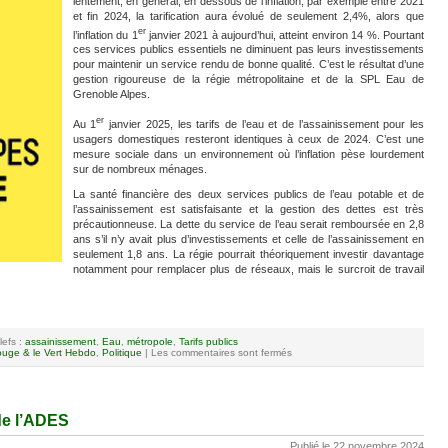
lentement, en général, en dessous de l’inflation, par exemple entre 2021
et fin 2024, la tarification aura évolué de seulement 2,4%, alors que
er
l’inflation du 1
janvier 2021 à aujourd’hui, atteint environ 14 %. Pourtant
ces services publics essentiels ne diminuent pas leurs investissements
pour maintenir un service rendu de bonne qualité. C’est le résultat d’une
gestion rigoureuse de la régie métropolitaine et de la SPL Eau de
Grenoble Alpes.
er
Au 1
janvier 2025, les tarifs de l’eau et de l’assainissement pour les
usagers domestiques resteront identiques à ceux de 2024. C’est une
mesure sociale dans un environnement où l’inflation pèse lourdement
sur de nombreux ménages.
La santé financière des deux services publics de l’eau potable et de
l’assainissement est satisfaisante et la gestion des dettes est très
précautionneuse. La dette du service de l’eau serait remboursée en 2,8
ans s’il n’y avait plus d’investissements et celle de l’assainissement en
seulement 1,8 ans. La régie pourrait théoriquement investir davantage
notamment pour remplacer plus de réseaux, mais le surcroit de travail
lefs :
assainissement
,
Eau
,
métropole
,
Tarifs publics
uge & le Vert Hebdo
,
Politique
|
Les commentaires sont fermés
de l’ADES
Publié le 22 novembre 2024