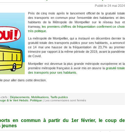
Publié le 24 mai 2024
Près de cinq mois après le lancement officiel de la gratuité totale
des transports en commun pour l’ensemble des habitantes et des
habitants de la Métropole de Montpellier sur le réseau bus et
tramway,
les premiers chiffres de fréquentation confirment ce choix
très politique
.
La métropole de Montpellier, qui a instauré en décembre dernier la
gratuité totale des transports publics pour ses habitants, a annoncé
ce 14 mai une hausse de la fréquentation de 23,7% au premier
trimestre par rapport à la même période de 2019, avant la pandémie
de Covid.
Montpellier est devenue la plus grande métropole européenne et la
première métropole française à avoir mis en œuvre la
gratuité totale
des transports pour ses habitants.
 pour aller dans cette direction.
-clefs :
Déplacements
,
Mobilisations
,
Tarifs publics
uge & le Vert Hebdo
,
Politique
|
Les commentaires sont fermés
sports en commun à partir du 1er février, le coup de
 jeunes