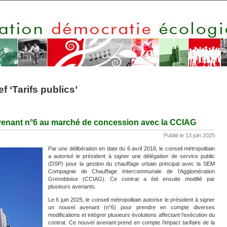
f ‘Tarifs publics’
venant n°6 au marché de concession avec la CCIAG
Publié le 13 juin 2025
Par une délibération en date du 6 avril 2018, le conseil métropolitain
a autorisé le président à signer une délégation de service public
(DSP) pour la gestion du chauffage urbain principal avec la SEM
Compagnie de Chauffage Intercommunale de l’Agglomération
Grenobloise (CCIAG). Ce contrat a été ensuite modifié par
plusieurs avenants.
Le 6 juin 2025, le conseil métropolitain autorise le président à signer
un nouvel avenant (n°6) pour prendre en compte diverses
modifications et intégrer plusieurs évolutions affectant l’exécution du
contrat. Ce nouvel avenant prend en compte l’impact tarifaire de la