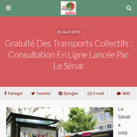
26 Avril 2019
Gratuité Des Transports Collectifs :
Consultation En Ligne Lancée Par
Le Sénat
Partager
Tweeter
Épingler
E-mail
SMS
Le
Sénat
a
créé