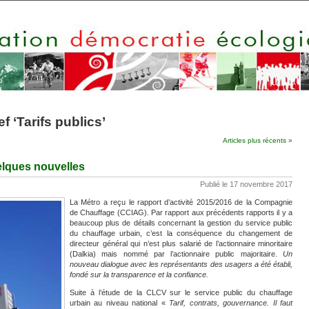
f ‘Tarifs publics’
Articles plus récents »
elques nouvelles
Publié le 17 novembre 2017
La Métro a reçu le rapport d’activité 2015/2016 de la Compagnie
de Chauffage (CCIAG). Par rapport aux précédents rapports il y a
beaucoup plus de détails concernant la gestion du service public
du chauffage urbain, c’est la conséquence du changement de
directeur général qui n’est plus salarié de l’actionnaire minoritaire
(Dalkia) mais nommé par l’actionnaire public majoritaire.
Un
nouveau dialogue avec les représentants des usagers a été établi,
fondé sur la transparence et la confiance.
Suite à l’étude de la CLCV sur le service public du chauffage
urbain au niveau national «
Tarif, contrats, gouvernance. Il faut