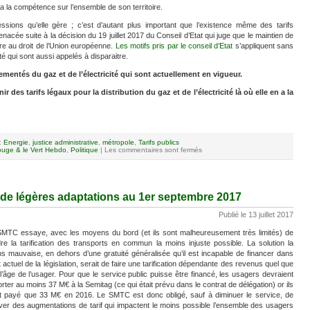
i a la compétence sur l’ensemble de son territoire.
ssions qu’elle gère ; c’est d’autant plus important que l’existence même des tarifs
enacée suite à la décision du 19 juillet 2017 du Conseil d’Etat qui juge que le maintien de
ire au droit de l’Union européenne.
Les motifs pris par le conseil d’Etat
s’appliquent sans
cité qui sont aussi appelés à disparaitre.
lementés du gaz et de l’électricité qui sont actuellement en vigueur.
r des tarifs légaux pour la distribution du gaz et de l’électricité là où elle en a la
:
Energie
,
justice administrative
,
métropole
,
Tarifs publics
uge & le Vert Hebdo
,
Politique
|
Les commentaires sont fermés
 de légères adaptations au 1er septembre 2017
Publié le 13 juillet 2017
MTC essaye, avec les moyens du bord (et ils sont malheureusement très limités) de
re la tarification des transports en commun la moins injuste possible. La solution la
s mauvaise, en dehors d’une gratuité généralisée qu’il est incapable de financer dans
at actuel de la législation, serait de faire une tarification dépendante des revenus quel que
 l’âge de l’usager. Pour que le service public puisse être financé, les usagers devraient
rter au moins 37 M€ à la Semitag (ce qui était prévu dans le contrat de délégation) or ils
t payé que 33 M€ en 2016. Le SMTC est donc obligé, sauf à diminuer le service, de
ver des augmentations de tarif qui impactent le moins possible l’ensemble des usagers