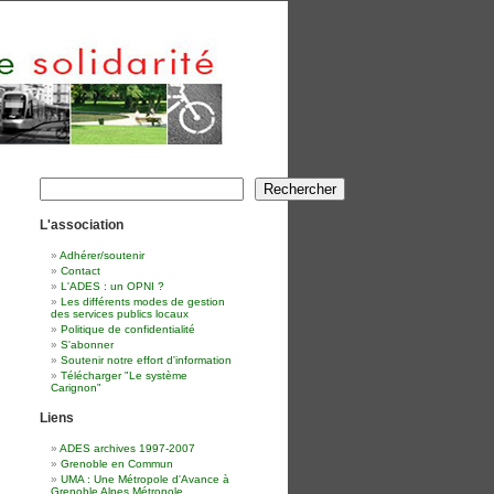
Rechercher
Rechercher
L'association
Adhérer/soutenir
Contact
L'ADES : un OPNI ?
Les différents modes de gestion
des services publics locaux
Politique de confidentialité
S'abonner
Soutenir notre effort d'information
Télécharger "Le système
Carignon"
Liens
ADES archives 1997-2007
Grenoble en Commun
UMA : Une Métropole d'Avance à
Grenoble Alpes Métropole