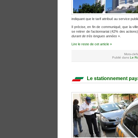
indiquant que le tarif attribué au service publ
Il précise, en fin de communiqué, que la vil
se retirer de l’actionnariat (42% des actions
durant de très longues années
».
Lire le reste de cet article »
Mots-clef
Publié dans
Le Ro
Le stationnement payan