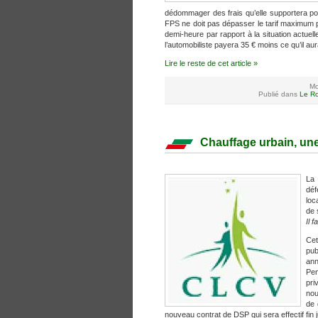
dédommager des frais qu’elle supportera pou
FPS ne doit pas dépasser le tarif maximum p
demi-heure par rapport à la situation actuel
l’automobiliste payera 35 € moins ce qu’il au
Lire le reste de cet article »
Mo
Publié dans
Le Ro
Chauffage urbain, une
La 
déf
loc
de 
Il 
Cet
pub
ann
Pen
pri
nou
de 
nouveau contrat de DSP qui sera effectif fin 