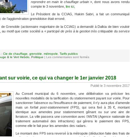
reprendre en main le chauffage
urbain
», dont nous avons rendu
compte le 3 novembre,
lire ici
,
Le Président de la CCIAG, Hakim Sabri, a fait un communiqué
ic de l’agglomération grenobloise était erroné.
le de Grenoble (actionnaire majoritaire de la CCIAG) a demandé à Dalkia de bien vouloir
), au motif que cette société a
«
participé de près à la gestion très critiquable du service
s :
Cie de chauffage
,
grenoble
,
métropole
,
Tarifs publics
uge & le Vert Hebdo
,
Politique
|
Les commentaires sont fermés
t sur voirie, ce qui va changer le 1er janvier 2018
Publié le 3 novembre 2017
Au Conseil municipal du 6 novembre, une délibération va préciser les
nouvelles modalités de la tarification du stationnement payant sur voirie. Pour
sanctionner l’absence ou l’insuffisance de paiement, il n’y aura plus d’amende
mais un
forfait post-stationnement
(FPS), qui sera fixé à 35 €, montant
identique aux amendes pour stationnement gênant ou sur une aire de
livraison. La ville passera une convention avec l’ANTAI (Agence nationale de
traitement automatisé des infractions) qui gèrera le paiement des FPS,
comme elle le fait pour les amendes des radars.
Le montant des FPS sera reversé à la métropole (déduction faite des frais de