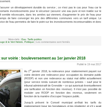
issement.
d’assurer un développement durable du service ; ce n’est pas le cas pour l’eau car le
portants investissements pour le sécuriser (assurer une eau pure et non traitée sur le
 Il semble nécessaire, dans les années qui viennent, d’augmenter le prix de l’eau pour
temps de faire converger les prix des différentes communes vers un tarif unique. Le
ice de l’eau permettra de faire le point sur les investissements incontournables et donc
Mots-clefs :
Eau
,
Tarifs publics
uge & le Vert Hebdo
,
Politique
|
Les commentaires sont fermés
sur voirie : bouleversement au 1er janvier 2018
Publié le 19 mai 2017
er
Au 1
janvier 2018, la redevance pour stationnement payant sur
voirie devient une redevance pour occupation du domaine public
(RODP) et non une redevance au statut mal défini actuellement
(pour service rendu suivant de nombreux juristes – sauf pour le
tribunal administratif de Grenoble – ce qui autorisait éventuellement
une tarification en fonction des revenus). Il n’est pas possible de
moduler une RODP en fonction des revenus, seulement en
fonction de la manière d’occuper l’espace public.
Jusqu’à présent le Conseil municipal arrêtait les tarifs du
stationnement (pour les horodateurs et les résidents) et s’il y avait