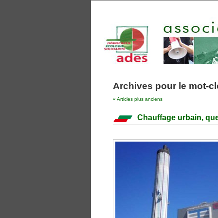
Archives pour le mot-cle
« Articles plus anciens
Chauffage urbain, qu