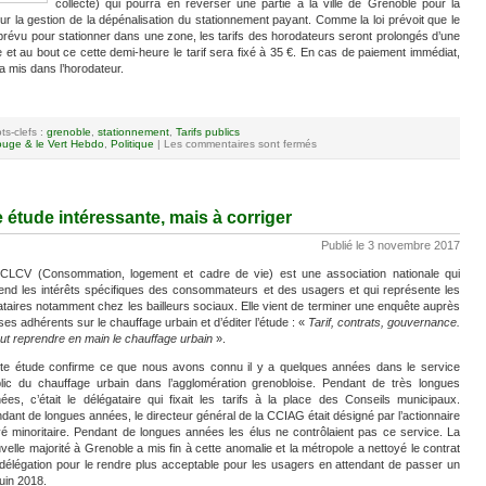
collecte) qui pourra en reverser une partie à la ville de Grenoble pour la
r la gestion de la dépénalisation du stationnement payant. Comme la loi prévoit que le
révu pour stationner dans une zone, les tarifs des horodateurs seront prolongés d’une
le et au bout ce cette demi-heure le tarif sera fixé à 35 €. En cas de paiement immédiat,
ra mis dans l’horodateur.
ts-clefs :
grenoble
,
stationnement
,
Tarifs publics
uge & le Vert Hebdo
,
Politique
|
Les commentaires sont fermés
 étude intéressante, mais à corriger
Publié le 3 novembre 2017
CLCV (Consommation, logement et cadre de vie) est une association nationale qui
end les intérêts spécifiques des consommateurs et des usagers et qui représente les
ataires notamment chez les bailleurs sociaux. Elle vient de terminer une enquête auprès
ses adhérents sur le chauffage urbain et d’éditer l’étude : «
Tarif, contrats, gouvernance.
faut reprendre en main le chauffage urbain
».
te étude confirme ce que nous avons connu il y a quelques années dans le service
lic du chauffage urbain dans l’agglomération grenobloise. Pendant de très longues
ées, c’était le délégataire qui fixait les tarifs à la place des Conseils municipaux.
dant de longues années, le directeur général de la CCIAG était désigné par l’actionnaire
vé minoritaire. Pendant de longues années les élus ne contrôlaient pas ce service. La
velle majorité à Grenoble a mis fin à cette anomalie et la métropole a nettoyé le contrat
délégation pour le rendre plus acceptable pour les usagers en attendant de passer un
juin 2018.