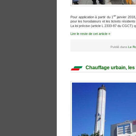
er
Pour application à partir du 1
janvier 2018,
pour les horodateurs et les tickets résident
La loi précise (article L 2333-87 du CGCT) que
Lire le reste de cet article »
Publié dans
Le Ro
Chauffage urbain, les