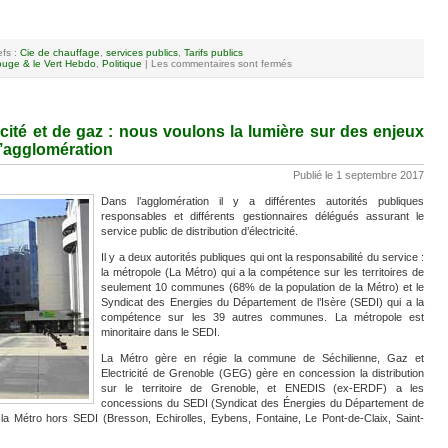
efs :
Cie de chauffage
,
services publics
,
Tarifs publics
uge & le Vert Hebdo
,
Politique
|
Les commentaires sont fermés
cité et de gaz : nous voulons la lumière sur des enjeux
l’agglomération
Publié le 1 septembre 2017
Dans l’agglomération il y a différentes autorités publiques
responsables et différents gestionnaires délégués assurant le
service public de distribution d’électricité.
Il y a deux autorités publiques qui ont la responsabilité du service :
la métropole (La Métro) qui a la compétence sur les territoires de
seulement 10 communes (68% de la population de la Métro) et le
Syndicat des Energies du Département de l’Isère (SEDI) qui a la
compétence sur les 39 autres communes. La métropole est
minoritaire dans le SEDI.
La Métro gère en régie la commune de Séchilienne, Gaz et
Electricité de Grenoble (GEG) gère en concession la distribution
sur le territoire de Grenoble, et ENEDIS (ex-ERDF) a les
concessions du SEDI (Syndicat des Énergies du Département de
la Métro hors SEDI (Bresson, Echirolles, Eybens, Fontaine, Le Pont-de-Claix, Saint-