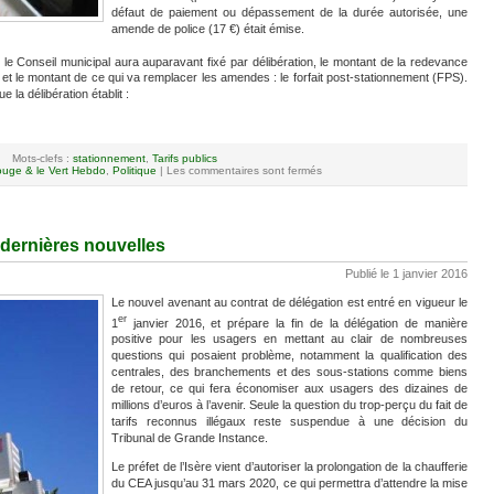
défaut de paiement ou dépassement de la durée autorisée, une
amende de police (17 €) était émise.
 le Conseil municipal aura auparavant fixé par délibération, le montant de la redevance
s et le montant de ce qui va remplacer les amendes : le forfait post-stationnement (FPS).
 la délibération établit :
Mots-clefs :
stationnement
,
Tarifs publics
uge & le Vert Hebdo
,
Politique
|
Les commentaires sont fermés
 dernières nouvelles
Publié le 1 janvier 2016
Le nouvel avenant au contrat de délégation est entré en vigueur le
er
1
janvier 2016, et prépare la fin de la délégation de manière
positive pour les usagers en mettant au clair de nombreuses
questions qui posaient problème, notamment la qualification des
centrales, des branchements et des sous-stations comme biens
de retour, ce qui fera économiser aux usagers des dizaines de
millions d’euros à l’avenir. Seule la question du trop-perçu du fait de
tarifs reconnus illégaux reste suspendue à une décision du
Tribunal de Grande Instance.
Le préfet de l’Isère vient d’autoriser la prolongation de la chaufferie
du CEA jusqu’au 31 mars 2020, ce qui permettra d’attendre la mise