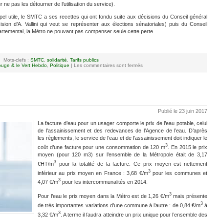
r ne pas les détourner de l’utilisation du service).
el utile, le SMTC a ses recettes qui ont fondu suite aux décisions du Conseil général
ision d’A. Vallini qui veut se représenter aux élections sénatoriales) puis du Conseil
rtemental, la Métro ne pouvant pas compenser seule cette perte.
Mots-clefs :
SMTC
,
solidarité
,
Tarifs publics
uge & le Vert Hebdo
,
Politique
|
Les commentaires sont fermés
Publié le 23 juin 2017
La facture d’eau pour un usager comporte le prix de l’eau potable, celui
de l’assainissement et des redevances de l’Agence de l’eau. D’après
les règlements, le service de l’eau et de l’assainissement doit indiquer le
3
coût d’une facture pour une consommation de 120 m
. En 2015 le prix
moyen (pour 120 m3) sur l’ensemble de la Métropole était de 3,17
3
€HT/m
pour la totalité de la facture. Ce prix moyen est nettement
3
inférieur au prix moyen en France : 3,68 €/m
pour les communes et
3
4,07 €/m
pour les intercommunalités en 2014.
3
Pour l’eau le prix moyen dans la Métro est de 1,26 €/m
mais présente
3
de très importantes variations d’une commune à l’autre : de 0,84 €/m
à
3
3,32 €/m
. A terme il faudra atteindre un prix unique pour l’ensemble des