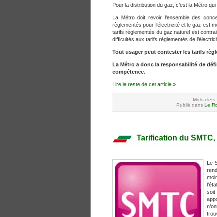
Pour la distribution du gaz, c’est la Métro qu
La Métro doit revoir l’ensemble des conce
règlementés pour l’électricité et le gaz est m
tarifs réglementés du gaz naturel est contra
difficultés aux tarifs règlementés de l’électri
Tout usager peut contester les tarifs règ
La Métro a donc la responsabilité de défini
compétence.
Lire le reste de cet article »
Mots-clefs 
Publié dans
Le Ro
Tarification du SMTC,
Le S
rend
moin
l’ét
soit
appo
n’on
trou