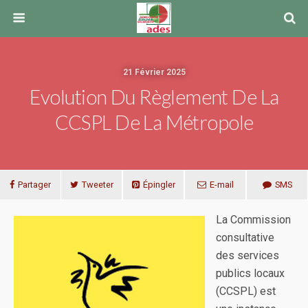
21 Février 2025
Evolution Du Règlement De La
CCSPL De La Métropole
Partager
Tweeter
Épingler
E-mail
SMS
La Commission
consultative
des services
publics locaux
(CCSPL) est