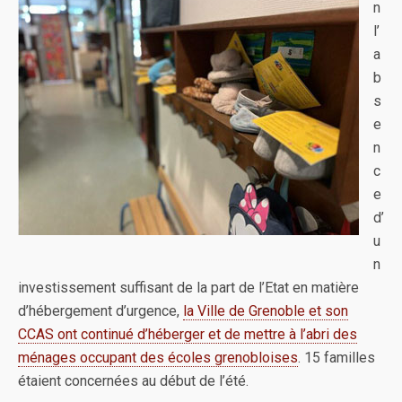
n
l’
a
b
s
e
n
c
e
d’
u
n
investissement suffisant de la part de l’Etat en matière
d’hébergement d’urgence,
la Ville de Grenoble et son
CCAS ont continué d’héberger et de mettre à l’abri des
ménages occupant des écoles grenobloises
. 15 familles
étaient concernées au début de l’été.