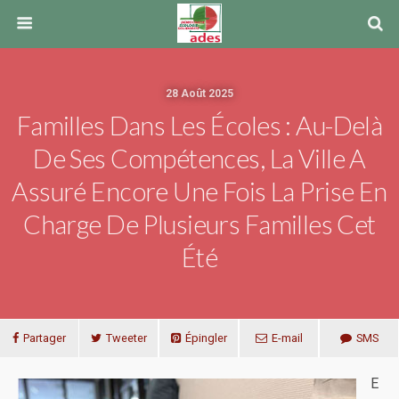
28 Août 2025
Familles Dans Les Écoles : Au-Delà
De Ses Compétences, La Ville A
Assuré Encore Une Fois La Prise En
Charge De Plusieurs Familles Cet
Été
Partager
Tweeter
Épingler
E-mail
SMS
E