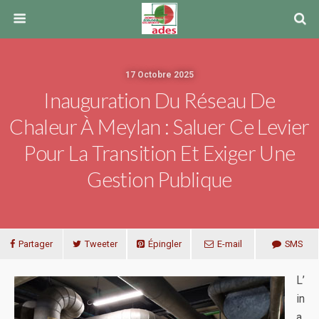
17 Octobre 2025
Inauguration Du Réseau De
Chaleur À Meylan : Saluer Ce Levier
Pour La Transition Et Exiger Une
Gestion Publique
Partager
Tweeter
Épingler
E-mail
SMS
L’
in
a