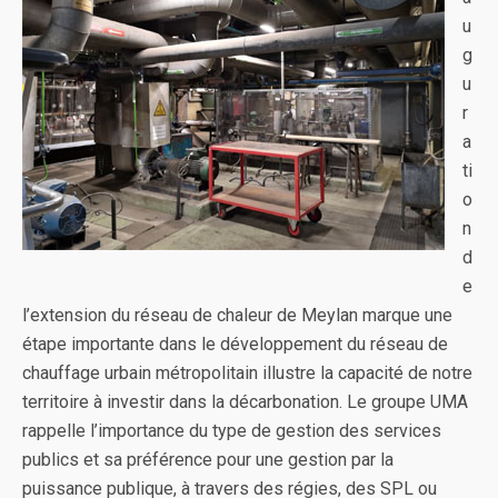
u
g
u
r
a
ti
o
n
d
e
l’extension du réseau de chaleur de Meylan marque une
étape importante dans le développement du réseau de
chauffage urbain métropolitain illustre la capacité de notre
territoire à investir dans la décarbonation. Le groupe UMA
rappelle l’importance du type de gestion des services
publics et sa préférence pour une gestion par la
puissance publique, à travers des régies, des SPL ou