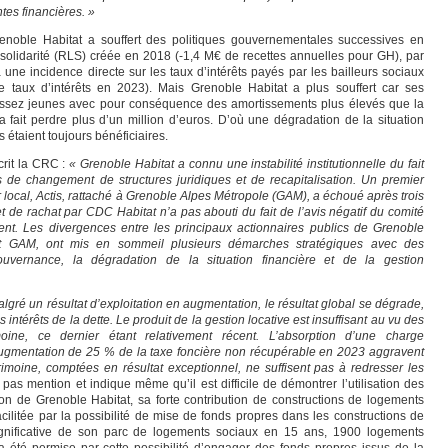
tes financières. »
enoble Habitat a souffert des politiques gouvernementales successives en
e solidarité (RLS) créée en 2018 (-1,4 M€ de recettes annuelles pour GH), par
a une incidence directe sur les taux d’intérêts payés par les bailleurs sociaux
taux d’intérêts en 2023). Mais Grenoble Habitat a plus souffert car ses
ssez jeunes avec pour conséquence des amortissements plus élevés que la
 fait perdre plus d’un million d’euros. D’où une dégradation de la situation
 étaient toujours bénéficiaires.
crit la CRC :
« Grenoble Habitat a connu une instabilité institutionnelle du fait
 de changement de structures juridiques et de recapitalisation. Un premier
local, Actis, rattaché à Grenoble Alpes Métropole (GAM), a échoué après trois
 de rachat par CDC Habitat n’a pas abouti du fait de l’avis négatif du comité
ment. Les divergences entre les principaux actionnaires publics de Grenoble
t GAM, ont mis en sommeil plusieurs démarches stratégiques avec des
uvernance, la dégradation de la situation financière et de la gestion
lgré un résultat d’exploitation en augmentation, le résultat global se dégrade,
intérêts de la dette. Le produit de la gestion locative est insuffisant au vu des
oine, ce dernier étant relativement récent. L’absorption d’une charge
’augmentation de 25 % de la taxe foncière non récupérable en 2023 aggravent
rimoine, comptées en résultat exceptionnel, ne suffisent pas à redresser les
as mention et indique même qu’il est difficile de démontrer l’utilisation des
ion de Grenoble Habitat, sa forte contribution de constructions de logements
cilitée par la possibilité de mise de fonds propres dans les constructions de
ignificative de son parc de logements sociaux en 15 ans, 1900 logements