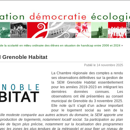
 de la scolarité en milieu ordinaire des élèves en situation de handicap entre 2006 et 2024
»
M Grenoble Habitat
Publié le 14 novembre 2025
La Chambre régionale des comptes a rendu
ses observations définitives sur la gestion de
la SEM Grenoble Habitat essentiellement
pour les années 2019-2023 en intégrant les
dernières données connues. Les
observations ont été présentées au conseil
municipal de Grenoble du 3 novembre 2025.
Elle note qu’il s’agit d’un acteur important
pour le logement social au sein de la
aille modeste comparée aux autres acteurs du domaine, la SEM apporte une
e production de logements, notamment locatif social. Sa participation au plan
alisée de façon plus précise, notamment sur la localisation des programmes
vec les zones les plus tendues de la métropole) et pour fixer un niveau de