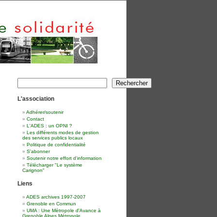
Rechercher
Rechercher
L'association
Adhérer/soutenir
Contact
L'ADES : un OPNI ?
Les différents modes de gestion
des services publics locaux
Politique de confidentialité
S'abonner
Soutenir notre effort d'information
Télécharger "Le système
Carignon"
Liens
ADES archives 1997-2007
Grenoble en Commun
UMA : Une Métropole d'Avance à
Grenoble Alpes Métropole