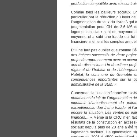
production compatible avec ses contrain
Comme tous les bailleurs sociaux, Gr
particulier par la réduction du loyer d
l’augmentation du taux du livret A qui 
(augmentation pour GH de 3,6 M€ de 
logements sociaux sont en moyenne a
moyenne et a subi une fraude qui lui a
financière, même si les comptes annuels
Et il ne faut pas oublier que comme l’é
des échecs successifs de deux projets
projet de rapprochement avec un acteur 
ans de discussions. Un deuxième projet
régional de l’habitat et de l’héberge
Habitat, la commune de Grenoble e
conséquences importantes sur la go
administrative de la SEM. »
Concernant la situation financière :
« Ma
notamment du fait de l’augmentation des 
montants d’amortissement du patrim
exceptionnelle due à une fraude, et l
encore la situation. Les ventes de pat
finances… »
Même si la CRC n’en fait p
résultats de la construction en access
sociaux depuis plus de 20 ans a été fa
logements sociaux. L’augmentation s