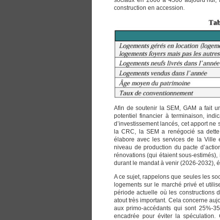
sociaux en 2006 à 4500 aujourd’hui, a
construction en accession.
Afin de soutenir la SEM, GAM a fait 
potentiel financier à terminaison, in
d’investissement lancés, cet apport ne 
la CRC, la SEM a renégocié sa dette 
élabore avec les services de la Ville
niveau de production du pacte d’actionn
rénovations (qui étaient sous-estimés), 
durant le mandat à venir (2026-2032), év
A ce sujet, rappelons que seules les s
logements sur le marché privé et utilis
période actuelle où les constructions
atout très important. Cela concerne aujo
aux primo-accédants qui sont 25%-35%
encadrée pour éviter la spéculation.