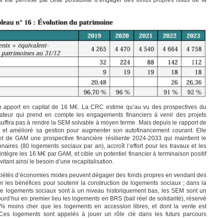
 été permise par cette possibilité d’engager des fonds propres issus de la
un apport en capital de 16 M€. La CRC estime qu’au vu des prospectives du
dicateur qui prend en compte les engagements financiers à venir des projets
suffira pas à rendre la SEM solvable à moyen terme. Mais depuis le rapport de
et amélioré sa gestion pour augmenter son autofinancement courant. Elle
 et de GAM une prospective financière résiliente 2024-2033 qui maintient le
aires (80 logements sociaux par an), accroît l’effort pour les travaux et les
intègre les 16 M€ par GAM, et cible un potentiel financier à terminaison positif
itant ainsi le besoin d’une recapitalisation.
ociétés d’économies mixtes peuvent dégager des fonds propres en vendant des
er les bénéfices pour soutenir la construction de logements sociaux ; dans la
 de logements sociaux sont à un niveau historiquement bas, les SEM sont un
urd’hui en premier lieu les logements en BRS (bail réel de solidarité), réservé
 moins cher que les logements en accession libres, et dont la vente est
 Ces logements sont appelés à jouer un rôle clé dans les futurs parcours