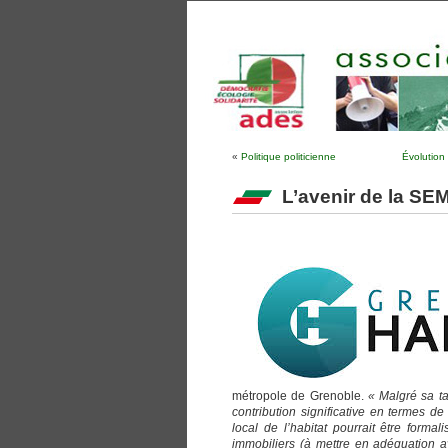
«
Politique politicienne
Évolution
L’avenir de la SE
métropole de Grenoble.
« Malgré sa t
contribution significative en termes d
local de l’habitat pourrait être form
immobiliers (à mettre en adéquation a