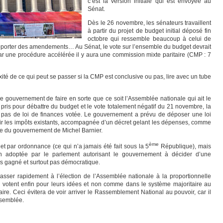
c’est la version initiale qui est envoyée au
Sénat.
Dès le 26 novembre, les sénateurs travaillent
à partir du projet de budget initial déposé fin
octobre qui ressemble beaucoup à celui de
porter des amendements… Au Sénat, le vote sur l’ensemble du budget devrait
par une procédure accélérée il y aura une commission mixte paritaire (CMP : 7
é de ce qui peut se passer si la CMP est conclusive ou pas, lire avec un tube
le gouvernement de faire en sorte que ce soit l’Assemblée nationale qui ait le
 pris pour débattre du budget et le vote totalement négatif du 21 novembre, la
 ait pas de loi de finances votée. Le gouvernement a prévu de déposer une loi
voir les impôts existants, accompagnée d’un décret gelant les dépenses, comme
te du gouvernement de Michel Barnier.
ème
et par ordonnance (ce qui n’a jamais été fait sous la 5
République), mais
tion adoptée par le parlement autorisant le gouvernement à décider d’une
s gagné et surtout pas démocratique.
asser rapidement à l’élection de l’Assemblée nationale à la proportionnelle
rs votent enfin pour leurs idées et non comme dans le système majoritaire au
re. Ceci évitera de voir arriver le Rassemblement National au pouvoir, car il
ssemblée.