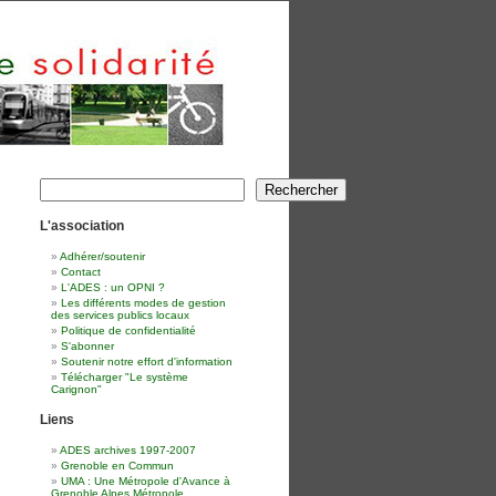
Rechercher
Rechercher
L'association
Adhérer/soutenir
Contact
L'ADES : un OPNI ?
Les différents modes de gestion
des services publics locaux
Politique de confidentialité
S'abonner
Soutenir notre effort d'information
Télécharger "Le système
Carignon"
Liens
ADES archives 1997-2007
Grenoble en Commun
UMA : Une Métropole d'Avance à
Grenoble Alpes Métropole