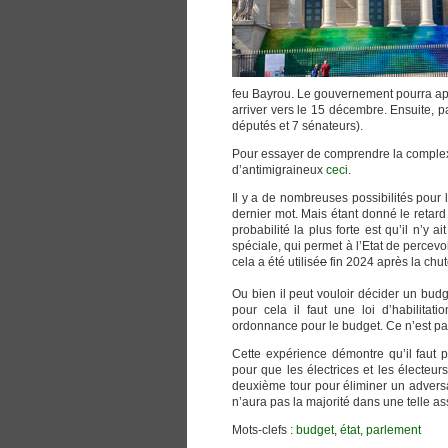
feu Bayrou. Le gouvernement pourra ap
arriver vers le 15 décembre. Ensuite, 
députés et 7 sénateurs).
Pour essayer de comprendre la complexit
d’antimigraineux
ceci
.
Il y a de nombreuses possibilités pour 
dernier mot. Mais étant donné le retard
probabilité la plus forte est qu’il n’y
spéciale, qui permet à l’Etat de perce
cela a été utilisé
e
fin 2024 après la chu
Ou bien il peut vouloir décider un budg
pour cela il faut une loi d’habilita
ordonnance pour le budget. Ce n’est pa
Cette expérience démontre qu’il faut p
pour que les électrices et les électeu
deuxième tour pour éliminer un adversai
n’aura pas la majorité dans une telle a
Mots-clefs :
budget
,
état
,
parlement