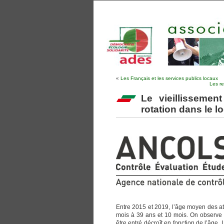
«
Les Français et les services publics locaux
Les re
Le vieillissemen
rotation dans le l
Entre 2015 et 2019, l’âge moyen des at
mois à 39 ans et 10 mois. On observe p
être entré décroît en fonction de l’âge