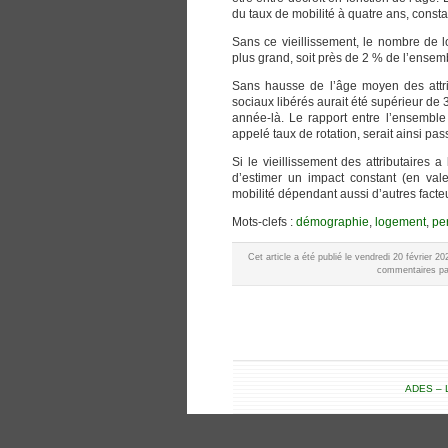
du taux de mobilité à quatre ans, consta
Sans ce vieillissement, le nombre de l
plus grand, soit près de 2 % de l’ensem
Sans hausse de l’âge moyen des attri
sociaux libérés aurait été supérieur de 
année-là. Le rapport entre l’ensemble
appelé taux de rotation, serait ainsi pa
Si le vieillissement des attributaires 
d’estimer un impact constant (en valeu
mobilité dépendant aussi d’autres fact
Mots-clefs :
démographie
,
logement
,
pe
Cet article a été publié le vendredi 20 février 
commentaires par
ADES – L