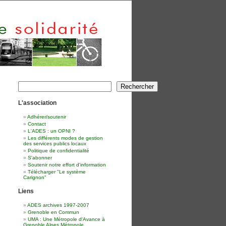
Rechercher
Rechercher
L'association
Adhérer/soutenir
Contact
L'ADES : un OPNI ?
Les différents modes de gestion
des services publics locaux
Politique de confidentialité
S'abonner
Soutenir notre effort d'information
Télécharger "Le système
Carignon"
Liens
ADES archives 1997-2007
Grenoble en Commun
UMA : Une Métropole d'Avance à
Grenoble Alpes Métropole