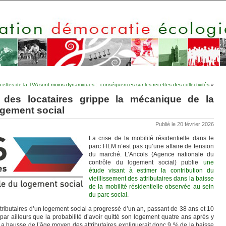
cettes de la TVA sont moins dynamiques : conséquences sur les recettes des collectivités
»
t des locataires grippe la mécanique de la
ogement social
Publié le 20 février 2026
La crise de la mobilité résidentielle dans le
parc HLM n’est pas qu’une affaire de tension
du marché. L’Ancols (Agence nationale du
contrôle du logement social) publie
une
étude visant à estimer la contribution du
vieillissement des attributaires dans la baisse
de la mobilité résidentielle observée au sein
du parc social
.
tributaires d’un logement social a progressé d’un an, passant de 38 ans et 10
ar ailleurs que la probabilité d’avoir quitté son logement quatre ans après y
. La hausse de l’âge moyen des attributaires expliquerait donc 9 % de la baisse