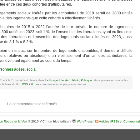
tée entre ces deux cohortes d’attributaires.
ogements sociaux libérés par les attributaires de 2019 serait de 2800 unités
ble des logements que cette cohorte a effectivement libérés.
butaires de 2015 à 2022 l’année de leur arrivée, le nombre de logements
3 800 unités en 2023, soit 1 % de l’ensemble des libérations ayant eu lieu cette
 des libérations et l’ensemble des logements sociaux loués en 2023, aussi
ssé de 8,1 % à 8,2 %.
a bien un impact sur le nombre de logements disponibles, il demeure difficile
rs relatives ou absolues) d’un vieillissement d’un an des attributaires, la
eurs évoluant également au cours du temps.
rsonnes âgées
,
social
2026 à 9 h 31 min et est classé dans
Le Rouge & le Vert Hebdo
,
Politique
. Vous pouvez en suivre les
 le biais du flux
RSS 2.0
. Les commentaires et pings sont fermés.
Le commentaires sont fermés.
e Rouge et le Vert
© 2010 V.C. | un blog utilisant
WordPress
|
Articles (RSS)
et
Commentai