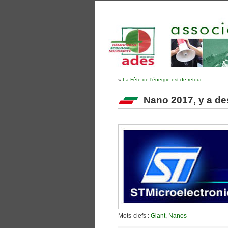
«
La Fête de l’énergie est de retour
Nano 2017, y a de
Mots-clefs :
Giant
,
Nanos