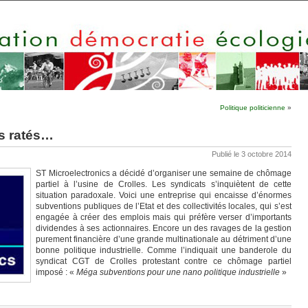
Politique politicienne
»
s ratés…
Publié le 3 octobre 2014
ST Microelectronics a décidé d’organiser une semaine de chômage
partiel à l’usine de Crolles. Les syndicats s’inquiètent de cette
situation paradoxale. Voici une entreprise qui encaisse d’énormes
subventions publiques de l’Etat et des collectivités locales, qui s’est
engagée à créer des emplois mais qui préfère verser d’importants
dividendes à ses actionnaires. Encore un des ravages de la gestion
purement financière d’une grande multinationale au détriment d’une
bonne politique industrielle. Comme l’indiquait une banderole du
syndicat CGT de Crolles protestant contre ce chômage partiel
imposé : «
Méga subventions pour une nano politique industrielle
»