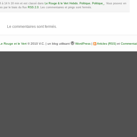
14 à 14 h 16 min et est classé dans
Le Rouge & le Vert Hebdo
,
Politique
,
Politique_
. Vous pouvez en
s par le biais du flux
RSS 2.0
. Les commentaires et pings sont fermés.
Le commentaires sont fermés.
e Rouge et le Vert
© 2010 V.C. | un blog utilisant
WordPress
|
Articles (RSS)
et
Commentai