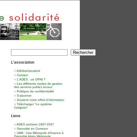
Rechercher
Rechercher
L'association
Adhérer/soutenir
Contact
L'ADES : un OPNI ?
Les différents modes de gestion
des services publics locaux
Politique de confidentialité
S'abonner
Soutenir notre effort d'information
Télécharger "Le système
Carignon"
Liens
ADES archives 1997-2007
Grenoble en Commun
UMA : Une Métropole d'Avance à
Grenoble Alpes Métropole