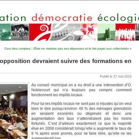
Cour des comptes : l’État ne maitrise pas ses dépenses et le fait payer aux collectivités
»
’opposition devraient suivre des formations en
Publié le 27 mai 2016
Au conseil municipal on a eu droit à une intervention d’O.
Noblecourt qui n’a toujours pas compris comment
fonctionnent les impôts locaux.
Pour lui les impôts locaux ne sont pas si injustes qu’on veut
bien le dire puisqu’environ 40 % des ménages grenoblois
en seraient exonérés ou dégrevés et donc une
augmentation des taux n’atteindraient pas les moins
fortunés. C’est d’ailleurs exactement ce que la majorité
élue en 2008 considérait lorsqu’elle a augmenté le taux de
9 % après avoir promis, pour se faire élire, qu’elle ne les
augmenterait pas.