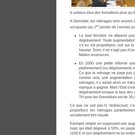
à certains élus des formations pour qu’
A Grenoble, les ménages sont soumis à d
er
occupants (au 1
janvier de l’année) pa
La taxe foncière ne dépend pas 
dégrèvement. Toute augmentation 
s’il en est propriétaire, soit sur 
hausse. Donc il ne s’agit pas d’un 
faibles ressources.
En 2000 une petite réforme avai
plafonnement (ou dégrèvement) en
Ce que le ménage ne paye pas par 
comme cela, une augmentation de
ménages, il y aurait alors un méca
manque à gagner. Mais l’Etat s’est
dégrèvement lorsque le taux des i
TH pour les Grenoblois est de 30,4
Ce que ne sait pas O. Noblecourt, c’
proportion) les ménages partielleme
socialement très injuste.
Exemple simple en supposant une augm
mais qui était dégrevé à 50%, ne payai
1100 € et son dégrèvement ne lui enlève