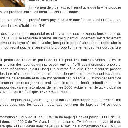
Il n’y a rien de plus faux et il serait utile que la ville propose
ils comprennent enfin comment tout cela fonctionne.
eux impôts : les propriétaires payent la taxe foncière sur le bâti (TFB) et les
yent la taxe d’habitation (TH).
des revenus des propriétaires et il y a très peu d’exonérations et pas de
de la TFB se répercute à terme sur l’occupant du logement soit directement
le niveau du loyer s’il est locataire, lorsque le propriétaire pourra répercuter la
impôt redistributif et il pèse plus fort, proportionnellement, sur les occupants à
t permis de limiter le poids de la TH pour les faibles revenus ; c’est le
 fonction des revenus qui intéressent environ 40 % des ménages grenoblois.
ce mécanisme, c’est l’Etat qui le reverse à la ville. Donc si tout se passait
s taux n’atteindrait pas les ménages dégrevés mais seulement les autres
nisme de solidarité et la ville n’y perdrait rien puisque l’Etat compenserait ce
 prémuni contre ce genre de pratique et le code des impôts interdit en partie le
mpôts dépasse le taux global de l’année 2000. Actuellement le taux global de
 % alors qu’il n’était que de 26,6 % en 2000.
est que depuis 2000, toute augmentation des taux frappe plus durement (en
nt dégrevés que les autres. Toute augmentation du taux de TH est donc
entation du taux de TH de 10 %. Un ménage qui devait payer 1000 € de TH,
t donc que 500 € de TH. Avec l’augmentation sa TH théorique devrait être de
ra que 500 €. Il devra donc payer 600 € soit une augmentation de 20 % !! S’il