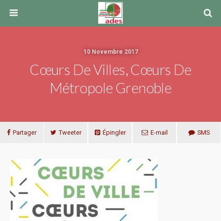
10 Novembre 2017
Cœurs De Villes, Cœurs De
Métropole Grenoble
Partager
Tweeter
Épingler
E-mail
SMS