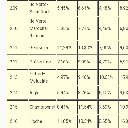
Ile Verte-
209
5,45%
8,63%
4,48%
8,9
Saint Roch
Ile Verte-
210
Maréchal
5,95%
7,74%
4,48%
6,8
Randon
211
Génissieu
11,29%
13,30%
7,06%
9,6
212
Préfecture
7,16%
9,09%
4,70%
6,9
Hebert-
213
4,97%
9,46%
10,63%
15,
Mutualité
214
Aigle
5,44%
8,76%
6,10%
9,6
215
Championnet
8,41%
11,54%
7,69%
10,
216
Hoche
11,85%
18,54%
8,65%
16,