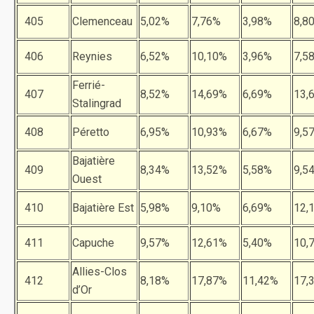
405
Clemenceau
5,02%
7,76%
3,98%
8,8
406
Reynies
6,52%
10,10%
3,96%
7,5
Ferrié-
407
8,52%
14,69%
6,69%
13,
Stalingrad
408
Péretto
6,95%
10,93%
6,67%
9,5
Bajatière
409
8,34%
13,52%
5,58%
9,5
Ouest
410
Bajatière Est
5,98%
9,10%
6,69%
12,
411
Capuche
9,57%
12,61%
5,40%
10,
Allies-Clos
412
8,18%
17,87%
11,42%
17,
d’Or