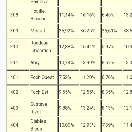
Painlevé
Houille
308
11,14%
16,16%
6,45%
13,
Blanche
309
Mistral
25,92%
36,25%
25,61%
38,
Rondeau-
310
12,88%
16,41%
5,97%
10,
Libération
311
Abry
10,14%
13,99%
8,61%
13,
401
Foch Ouest
7,52%
11,20%
6,76%
11,
402
Foch Est
9,55%
12,55%
8,35%
12,
Gustave
403
9,88%
13,24%
8,13%
12,
Rivet
Diables
404
10,00%
12,93%
7,39%
11,
Bleus