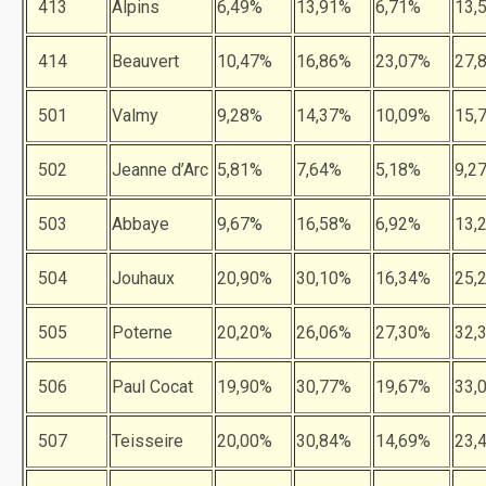
413
Alpins
6,49%
13,91%
6,71%
13,
414
Beauvert
10,47%
16,86%
23,07%
27,
501
Valmy
9,28%
14,37%
10,09%
15,
502
Jeanne d’Arc
5,81%
7,64%
5,18%
9,2
503
Abbaye
9,67%
16,58%
6,92%
13,
504
Jouhaux
20,90%
30,10%
16,34%
25,
505
Poterne
20,20%
26,06%
27,30%
32,
506
Paul Cocat
19,90%
30,77%
19,67%
33,
507
Teisseire
20,00%
30,84%
14,69%
23,