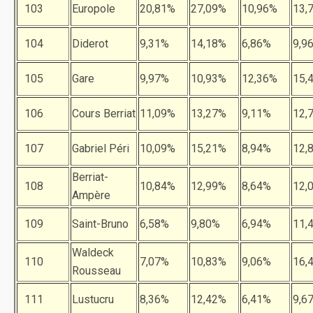
103
Europole
20,81%
27,09%
10,96%
13,
104
Diderot
9,31%
14,18%
6,86%
9,9
105
Gare
9,97%
10,93%
12,36%
15,
106
Cours Berriat
11,09%
13,27%
9,11%
12,
107
Gabriel Péri
10,09%
15,21%
8,94%
12,
Berriat-
108
10,84%
12,99%
8,64%
12,
Ampère
109
Saint-Bruno
6,58%
9,80%
6,94%
11,
Waldeck
110
7,07%
10,83%
9,06%
16,
Rousseau
111
Lustucru
8,36%
12,42%
6,41%
9,6