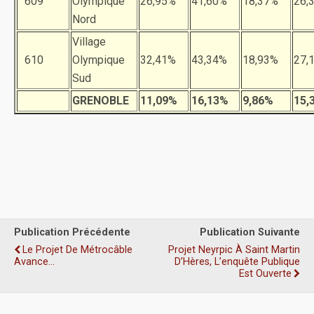
609
Olympique
26,95%
41,60%
18,37%
26,
Nord
Village
610
Olympique
32,41%
43,34%
18,93%
27,
Sud
GRENOBLE
11,09%
16,13%
9,86%
15,
Publication Précédente
Publication Suivante
Le Projet De Métrocâble
Projet Neyrpic À Saint Martin
Avance…
D’Hères, L’enquête Publique
Est Ouverte