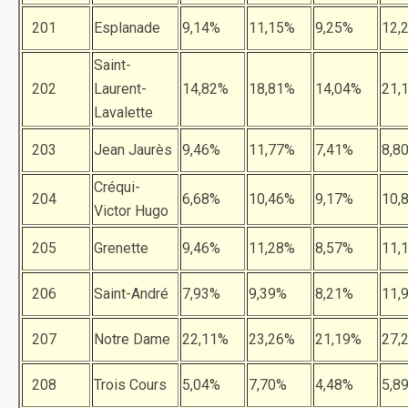
201
Esplanade
9,14%
11,15%
9,25%
12,
Saint-
202
Laurent-
14,82%
18,81%
14,04%
21,
Lavalette
203
Jean Jaurès
9,46%
11,77%
7,41%
8,8
Créqui-
204
6,68%
10,46%
9,17%
10,
Victor Hugo
205
Grenette
9,46%
11,28%
8,57%
11,
206
Saint-André
7,93%
9,39%
8,21%
11,
207
Notre Dame
22,11%
23,26%
21,19%
27,
208
Trois Cours
5,04%
7,70%
4,48%
5,8