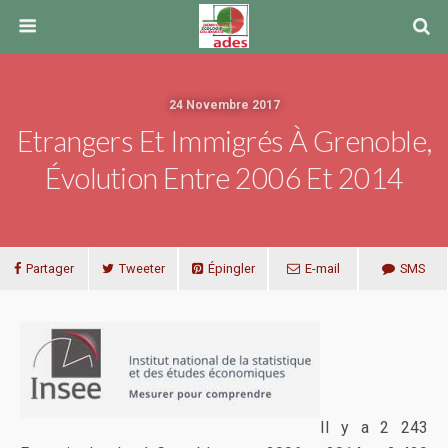
24 Novembre 2017
Etrangers Et Immigrés À Grenoble,
Évolution Entre 2006 Et 2014
Partager
Tweeter
Épingler
E-mail
SMS
Il y a 2 243