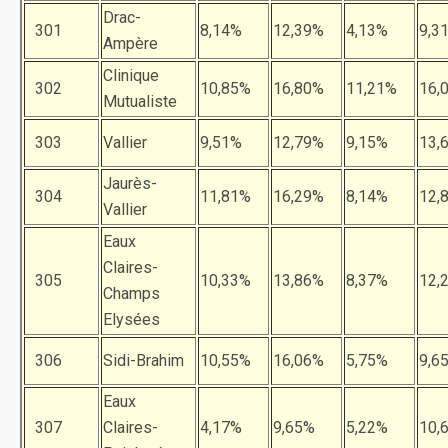
Drac-
301
8,14%
12,39%
4,13%
9,3
Ampère
Clinique
302
10,85%
16,80%
11,21%
16,
Mutualiste
303
Vallier
9,51%
12,79%
9,15%
13,
Jaurès-
304
11,81%
16,29%
8,14%
12,
Vallier
Eaux
Claires-
305
10,33%
13,86%
8,37%
12,
Champs
Elysées
306
Sidi-Brahim
10,55%
16,06%
5,75%
9,6
Eaux
307
Claires-
4,17%
9,65%
5,22%
10,