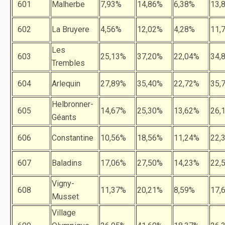
601
Malherbe
7,93%
14,86%
6,38%
13,
602
La Bruyere
4,56%
12,02%
4,28%
11,
Les
603
25,13%
37,20%
22,04%
34,
Trembles
604
Arlequin
27,89%
35,40%
22,72%
35,
Helbronner-
605
14,67%
25,30%
13,62%
26,
Géants
606
Constantine
10,56%
18,56%
11,24%
22,
607
Baladins
17,06%
27,50%
14,23%
22,
Vigny-
608
11,37%
20,21%
8,59%
17,
Musset
Village