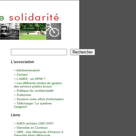
Rechercher
Rechercher
L'association
Adhérer/soutenir
Contact
L'ADES : un OPNI ?
Les différents modes de gestion
des services publics locaux
Politique de confidentialité
S'abonner
Soutenir notre effort d'information
Télécharger "Le système
Carignon"
Liens
ADES archives 1997-2007
Grenoble en Commun
UMA : Une Métropole d'Avance à
Grenoble Alpes Métropole