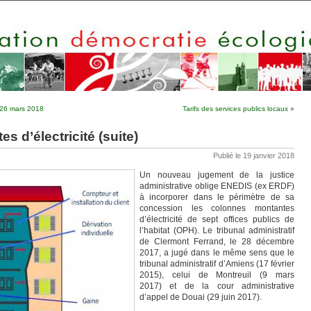
u 26 mars 2018
Tarifs des services publics locaux
»
 d’électricité (suite)
Publié le 19 janvier 2018
Un nouveau jugement de la justice
administrative oblige ENEDIS (ex ERDF)
à incorporer dans le périmètre de sa
concession les colonnes montantes
d’électricité de sept offices publics de
l’habitat (OPH). Le tribunal administratif
de Clermont Ferrand, le 28 décembre
2017, a jugé dans le même sens que le
tribunal administratif d’Amiens (17 février
2015), celui de Montreuil (9 mars
2017) et de la cour administrative
d’appel de Douai (29 juin 2017).