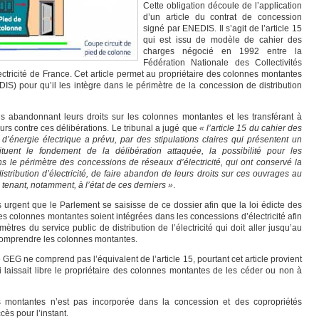
Cette obligation découle de l’application
d’un article du contrat de concession
signé par ENEDIS. Il s’agit de l’article 15
qui est issu de modèle de cahier des
charges négocié en 1992 entre la
Fédération Nationale des Collectivités
ricité de France. Cet article permet au propriétaire des colonnes montantes
S) pour qu’il les intègre dans le périmètre de la concession de distribution
s abandonnant leurs droits sur les colonnes montantes et les transférant à
urs contre ces délibérations. Le tribunal a jugé que
« l’article 15 du cahier des
d’énergie électrique a prévu, par des stipulations claires qui présentent un
ituent le fondement de la délibération attaquée, la possibilité pour les
s le périmètre des concessions de réseaux d’électricité, qui ont conservé la
tribution d’électricité, de faire abandon de leurs droits sur ces ouvrages au
tenant, notamment, à l’état de ces derniers »
.
urgent que le Parlement se saisisse de ce dossier afin que la loi édicte des
s colonnes montantes soient intégrées dans les concessions d’électricité afin
ètres du service public de distribution de l’électricité qui doit aller jusqu’au
comprendre les colonnes montantes.
GEG ne comprend pas l’équivalent de l’article 15, pourtant cet article provient
qui laissait libre le propriétaire des colonnes montantes de les céder ou non à
s montantes n’est pas incorporée dans la concession et des copropriétés
ès pour l’instant.