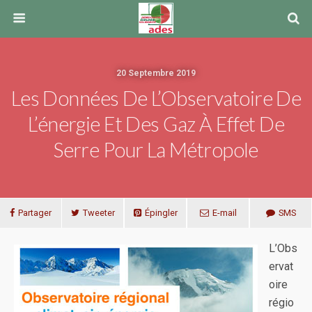
20 Septembre 2019
Les Données De L’Observatoire De
L’énergie Et Des Gaz À Effet De
Serre Pour La Métropole
Partager
Tweeter
Épingler
E-mail
SMS
L’Obs
ervat
oire
régio