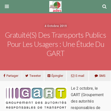
4 Octobre 2019
Gratuité(s) Des Transports Publics
Pour Les Usagers : Une Étude Du
GART
Partager
Tweeter
Épingler
E-mail
SMS
Le 2 octobre, le
GART (Groupement
des autorités
responsables de