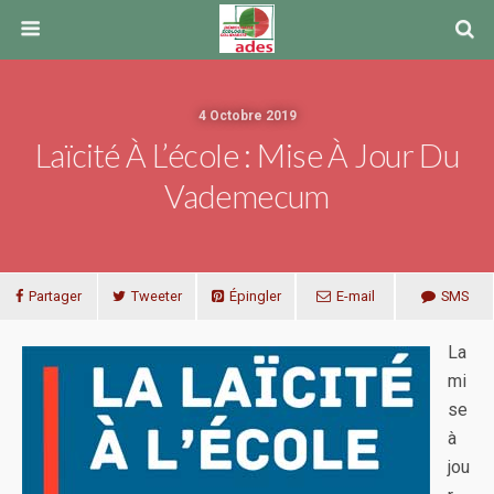
4 Octobre 2019
Laïcité À L’école : Mise À Jour Du
Vademecum
Partager
Tweeter
Épingler
E-mail
SMS
La
mi
se
à
jou