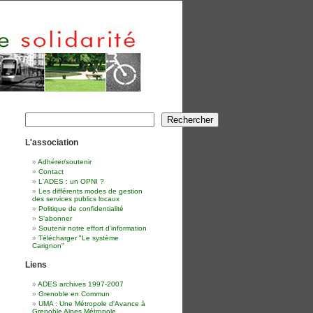
Rechercher
Rechercher
L'association
Adhérer/soutenir
Contact
L'ADES : un OPNI ?
Les différents modes de gestion
des services publics locaux
Politique de confidentialité
S'abonner
Soutenir notre effort d'information
Télécharger "Le système
Carignon"
Liens
ADES archives 1997-2007
Grenoble en Commun
UMA : Une Métropole d'Avance à
Grenoble Alpes Métropole