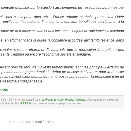
centrale et passe par le transfert aux territoires de ressources pérennes par
ais pas à n’importe quel prix : France urbaine souhaite promouvoir l’idée
n privilégiant les aides et financements qui sont bénéfiques au climat et à la
able de la relance sociale et doit inclure les enjeux de solidarités, d’insertion
isée, en affirmant dans la durée la confiance accordée aux territoires et ce, dans
 certains secteurs phares et d’avenir tels que la rénovation énergétique des
 santé, l’emploi ou encore l’économie sociale et solidaire.
pèsent près de 60% de l’investissement public, sont les principaux acteurs de
 pleinement engagés depuis le début de la crise sanitaire et pour la réussite
pays, s’investissent depuis de nombreuses années pour la promotion d’un tel
ue désormais indispensable.
ances
0 à 13 h 55 min et est classé dans
Le Rouge & le Vert Hebdo
,
Politique
. Vous pouvez en suivre les
 le biais du flux
RSS 2.0
. Les commentaires et pings sont fermés.
Le commentaires sont fermés.