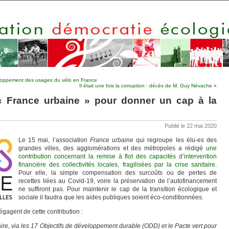
eloppement des usages du vélo en France
Il était une fois la corruption : décès de M. Guy Névache
»
« France urbaine » pour donner un cap à la
Publié le 22 mai 2020
Le 15 mai, l’association
France urbaine
qui regroupe les élu-es des
grandes villes, des agglomérations et des métropoles a rédigé
une
contribution concernant la remise à flot des capacités d’intervention
financière des collectivités locales, fragilisées par la crise sanitaire
.
Pour elle, la simple compensation des surcoûts ou de pertes de
recettes liées au Covid-19, voire la préservation de l’autofinancement
ne suffiront pas. Pour maintenir le cap de la transition écologique et
sociale il faudra que les aides publiques soient éco-conditionnées.
égagent de cette contribution :
ire, via les 17 Objectifs de développement durable (ODD) et le Pacte vert pour