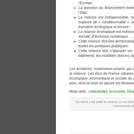
l’Europe ;
La question du financement reste 
l’Etat ;
La relance est indispensable, m
majeure de « conditionnalité », e
transition écologique et sociale ;
La relance écologique est indissoci
sociale, d’inclusion numérique… ;
Cette relance doit être territorial
toutes les politiques publiques ;
Cette relance doit s’appuyer sur
bâtiments, les mobilités douces, la
Les territoires, notamment urbains qui 
la relance. Les élus de France urbaine,
écologique, économique et sociale du 
plan, dont la mise en œuvre est deven
Mots-clefs :
collectivités
,
économie
,
FIn
Cet article a été publié le vendredi 22 mai 202
commentaires par