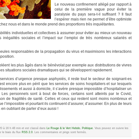
Le nouveau confinement allégé par rapport à
celui de la première vague pour éviter la
paralysie du pays sera-t-il suffisant ? Il faut
l’espérer mais rien ne permet d’être optimiste
e chez nous et dans le monde prend des proportions très inquiétantes.
ilités individuelles et collectives à assumer pour éviter au mieux un nouveau
s inégalités sociales et l’impact sur l’emploi de très nombreux salariés et
seules responsables de la propagation du virus et maximisons les interactions
position.
pléent les plus âgés dans le bénévolat par exemple aux distributions de vivres
u les situations sociales dramatiques qui se développent rapidement.
services d’urgence presque asphyxiés, il reste tout le secteur de soignant-es
t encore plus en péril que les services de soins hospitaliers et sur lesquels
issements et aussi à domicile, il s’avère presque impossible d’hospitaliser un
es personnels sont à bout de forces, certains sont atteints par le Covid,
on de fragilités de santé. Celles et ceux qui restent sont moins nombreux et
 l’impossible et pourtant ils continuent d’assurer, d’assumer. En plus de leurs
 en oubliant de parler d’eux aussi !
020 à 16 h 48 min et est classé dans
Le Rouge & le Vert Hebdo
,
Politique
. Vous pouvez en suivre les
 le biais du flux
RSS 2.0
. Les commentaires et pings sont fermés.