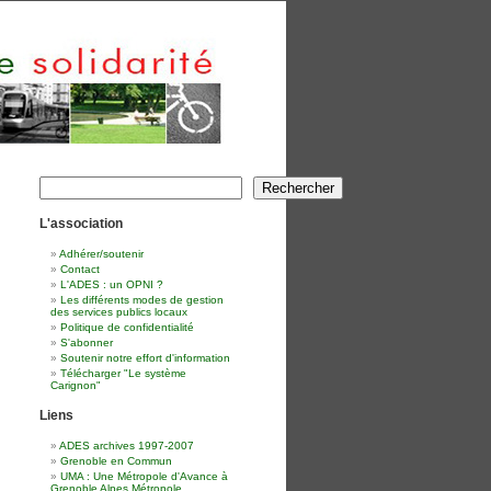
Rechercher
Rechercher
L'association
Adhérer/soutenir
Contact
L'ADES : un OPNI ?
Les différents modes de gestion
des services publics locaux
Politique de confidentialité
S'abonner
Soutenir notre effort d'information
Télécharger "Le système
Carignon"
Liens
ADES archives 1997-2007
Grenoble en Commun
UMA : Une Métropole d'Avance à
Grenoble Alpes Métropole