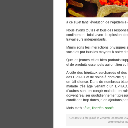
à ce sujet tant l’évolution de l’épidémi
Nous avons toutes et tous des responsab
confinement total avec l’explosion de
travailleurs indépendants.
Minimisons les interactions physiques 
sociales par tous les moyens à notre dis
Que les jeunes et les bien-portants sup
et de produits essentiels qui ont lieu v
A côté des hôpitaux surchargés et des 
des EPHAD et de soins à domicile qui es
on fait silence. Dans de nombreux établ
malade très âgé venant d’un EPHAD. L
d’autres sont en congé maladie en rais
doivent réaliser quotidiennement presque
conditions trop dures, n’en ajoutons pas
Mots-clefs :
état
,
libertés
,
santé
Cet article a été publié le vendredi 30 octobre 2
commentaires par