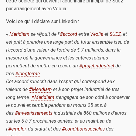
cette société qui devient l’actionnaire principal de Suez
par arrangement avec Véolia :
Voici ce qu’il déclare sur Linkedin :
«
Meridiam
se réjouit de l’
#accord
entre
Veolia
et
SUEZ
, et
est prêt à prendre une large part du futur ensemble issu de
l’accord d’une valeur de l’ordre de € 7 milliards, dans la
mesure où la gouvernance et les critères retenus
permettent de mettre en œuvre un
#projetindustriel
de
très
#longterme
.
Cet accord s’inscrit dans l’esprit qui correspond aux
valeurs de
#Meridiam
et à son projet industriel de très
long terme.
#Meridiam
s’engagera de son côté à conserver
le nouvel ensemble pendant au moins 25 ans, à
des
#investissements
industriels de 860 millions d’euros
sur les 5 à 7 prochaines années, et au maintien de
l’
#emploi
, du statut et des
#conditionssociales
des