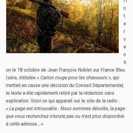
l’i
n
t
e
r
v
e
n
ti
on le 18 octobre de Jean François Noblet sur France Bleu
Isère, intitulée «
Carton rouge pour les chasseurs
», qui
mettait en cause une décision du Conseil Départemental,
le texte a été rapidement retiré par la rédaction sans
explication. Voici ce qui apparait sur le site de la radio :
« La page est introuvable : Nous sommes désolés, la page
que vous recherchez n’existe pas ou n’est plus disponible
à cette adresse…
»