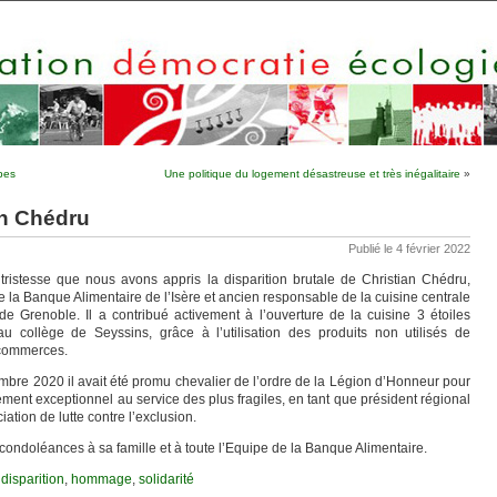
pes
Une politique du logement désastreuse et très inégalitaire
»
an Chédru
Publié le 4 février 2022
tristesse que nous avons appris la disparition brutale de Christian Chédru,
e la Banque Alimentaire de l’Isère et ancien responsable de la cuisine centrale
 de Grenoble. Il a contribué activement à l’ouverture de la cuisine 3 étoiles
 au collège de Seyssins, grâce à l’utilisation des produits non utilisés de
commerces.
bre 2020 il avait été promu chevalier de l’ordre de la Légion d’Honneur pour
ent exceptionnel au service des plus fragiles, en tant que président régional
ation de lutte contre l’exclusion.
condoléances à sa famille et à toute l’Equipe de la Banque Alimentaire.
:
disparition
,
hommage
,
solidarité