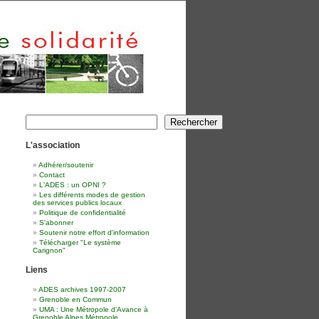
Rechercher
Rechercher
L'association
Adhérer/soutenir
Contact
L'ADES : un OPNI ?
Les différents modes de gestion
des services publics locaux
Politique de confidentialité
S'abonner
Soutenir notre effort d'information
Télécharger "Le système
Carignon"
Liens
ADES archives 1997-2007
Grenoble en Commun
UMA : Une Métropole d'Avance à
Grenoble Alpes Métropole