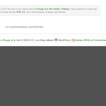
022 à 12 h 01 min et est classé dans
Le Rouge & le Vert Hebdo
,
Politique
. Vous pouvez en suivre les
 le biais du flux
RSS 2.0
. Les commentaires et pings sont fermés.
Le commentaires sont fermés.
e Rouge et le Vert
© 2010 V.C. | un blog utilisant
WordPress
|
Articles (RSS)
et
Commentai