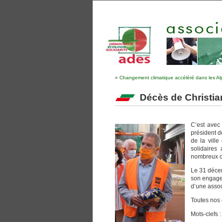
«
Changement climatique accéléré dans les Al
Décès de Christi
C’est avec 
président d
de la ville
solidaires
nombreux 
Le 31 décem
son engagem
d’une associ
Toutes nos 
Mots-clefs 