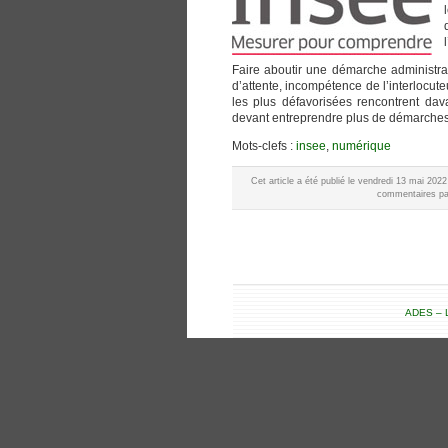
Faire aboutir une démarche administrat
d’attente, incompétence de l’interlocut
les plus défavorisées rencontrent dava
devant entreprendre plus de démarches 
Mots-clefs :
insee
,
numérique
Cet article a été publié le vendredi 13 mai 202
commentaires par
ADES – L