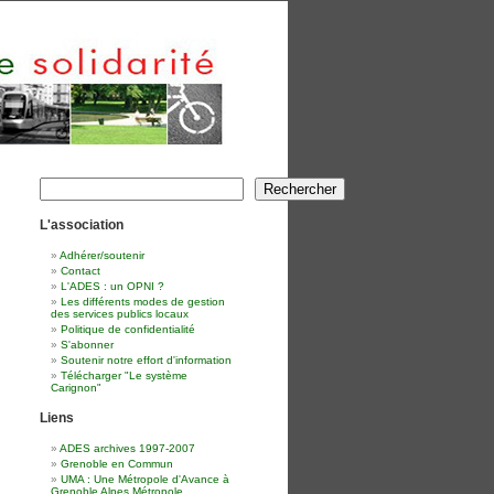
Rechercher
Rechercher
L'association
Adhérer/soutenir
Contact
L'ADES : un OPNI ?
Les différents modes de gestion
des services publics locaux
Politique de confidentialité
S'abonner
Soutenir notre effort d'information
Télécharger "Le système
Carignon"
Liens
ADES archives 1997-2007
Grenoble en Commun
UMA : Une Métropole d'Avance à
Grenoble Alpes Métropole