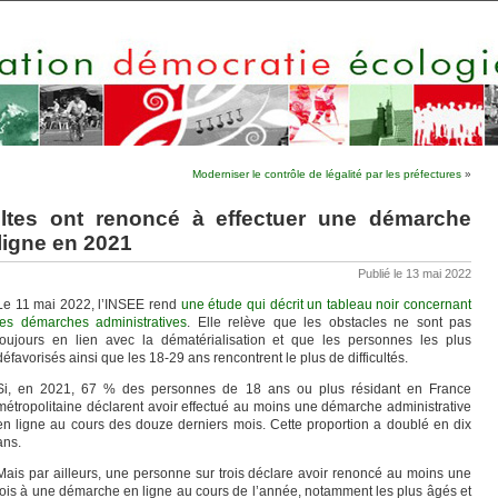
Moderniser le contrôle de légalité par les préfectures
»
ltes ont renoncé à effectuer une démarche
ligne en 2021
Publié le 13 mai 2022
Le 11 mai 2022, l’INSEE rend
une étude qui décrit un tableau noir concernant
les démarches administratives
. Elle relève que les obstacles ne sont pas
toujours en lien avec la dématérialisation et que les personnes les plus
défavorisés ainsi que les 18-29 ans rencontrent le plus de difficultés.
Si, en 2021, 67 % des personnes de 18 ans ou plus résidant en France
métropolitaine déclarent avoir effectué au moins une démarche administrative
en ligne au cours des douze derniers mois. Cette proportion a doublé en dix
ans.
Mais par ailleurs, une personne sur trois déclare avoir renoncé au moins une
fois à une démarche en ligne au cours de l’année, notamment les plus âgés et