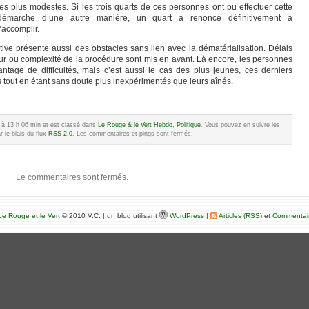
les plus modestes. Si les trois quarts de ces personnes ont pu effectuer cette
démarche d’une autre manière, un quart a renoncé définitivement à
l’accomplir.
ive présente aussi des obstacles sans lien avec la dématérialisation. Délais
eur ou complexité de la procédure sont mis en avant. Là encore, les personnes
ntage de difficultés, mais c’est aussi le cas des plus jeunes, ces derniers
tout en étant sans doute plus inexpérimentés que leurs aînés.
2 à 13 h 06 min et est classé dans
Le Rouge & le Vert Hebdo
,
Politique
. Vous pouvez en suivre les
 le biais du flux
RSS 2.0
. Les commentaires et pings sont fermés.
Le commentaires sont fermés.
e Rouge et le Vert
© 2010 V.C. | un blog utilisant
WordPress
|
Articles (RSS)
et
Commentai