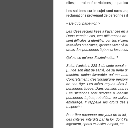
elles pourraient être victimes, en particu
Les saisines sur le sujet sont rares a
réclamations provenant de personnes de
« De quoi parle-t-on ?
Les idées reçues liées à l’avancée en 
Dans certains cas, ces différences de t
sont difficiles à identifier par les vi
retraitées ou actives, qu’elles vivent à
droits des personnes âgées et les recou
Qu’est-ce qu’une discrimination ?
Selon l’article L 225-1 du code pénal « 
[…] de son état de santé, de sa perte 
manière moins favorable qu’une autre
Concrètement, c’est lorsqu’une personne
de son âge. Les idées reçues liées à
personnes âgées. Dans certains cas, ces 
Ces situations sont difficiles à identi
personnes âgées, retraitées ou active
entourage. Il rappelle les droits de
respectés.
Pour être reconnue aux yeux de la loi, 
des critères interdits par la loi, dont 
logement, sports et loisirs, emploi, etc.