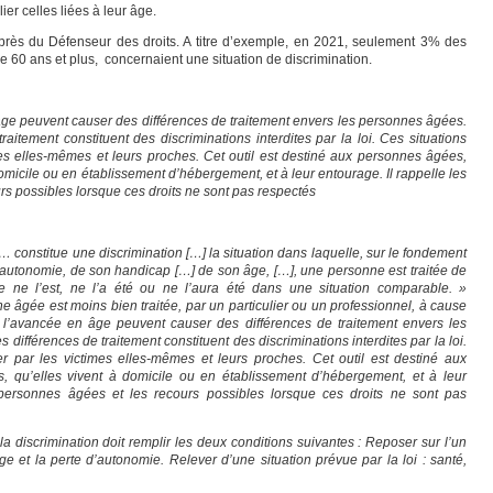
lier celles liées à leur âge.
uprès du Défenseur des droits. A titre d’exemple, en 2021, seulement 3% des
 60 ans et plus, concernaient une situation de discrimination.
âge peuvent causer des différences de traitement envers les personnes âgées.
raitement constituent des discriminations interdites par la loi. Ces situations
ctimes elles-mêmes et leurs proches. Cet outil est destiné aux personnes âgées,
 domicile ou en établissement d’hébergement, et à leur entourage. Il rappelle les
rs possibles lorsque ces droits ne sont pas respectés
… constitue une discrimination […] la situation dans laquelle, sur le fondement
d’autonomie, de son handicap […] de son âge, […], une personne est traitée de
 ne l’est, ne l’a été ou ne l’aura été dans une situation comparable. »
 âgée est moins bien traitée, par un particulier ou un professionnel, à cause
 l’avancée en âge peuvent causer des différences de traitement envers les
différences de traitement constituent des discriminations interdites par la loi.
fier par les victimes elles-mêmes et leurs proches. Cet outil est destiné aux
s, qu’elles vivent à domicile ou en établissement d’hébergement, et à leur
s personnes âgées et les recours possibles lorsque ces droits ne sont pas
la discrimination doit remplir les deux conditions suivantes : Reposer sur l’un
l’âge et la perte d’autonomie. Relever d’une situation prévue par la loi : santé,