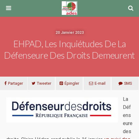
20 Janvier 2023
EHPAD, Les Inquiétudes De La
Défenseure Des Droits Demeurent
Partager
Tweeter
Épingler
E-mail
SMS
La
Déf
ens
eure
des