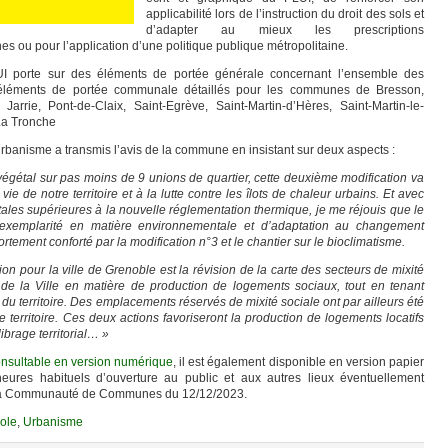
applicabilité lors de l’instruction du droit des sols et
d’adapter au mieux les prescriptions
 ou pour l’application d’une politique publique métropolitaine.
UI porte sur des éléments de portée générale concernant l’ensemble des
léments de portée communale détaillés pour les communes de Bresson,
arrie, Pont-de-Claix, Saint-Egrève, Saint-Martin-d’Hères, Saint-Martin-le-
 La Tronche
l’urbanisme a transmis l’avis de la commune en insistant sur deux aspects :
gétal sur pas moins de 9 unions de quartier, cette deuxième modification va
ie de notre territoire et à la lutte contre les îlots de chaleur urbains. Et avec
ales supérieures à la nouvelle réglementation thermique, je me réjouis que le
’exemplarité en matière environnementale et d’adaptation au changement
fortement conforté par la modification n°3 et le chantier sur le bioclimatisme.
on pour la ville de Grenoble est la révision de la carte des secteurs de mixité
e de la Ville en matière de production de logements sociaux, tout en tenant
du territoire. Des emplacements réservés de mixité sociale ont par ailleurs été
re territoire. Ces deux actions favoriseront la production de logements locatifs
ibrage territorial… »
onsultable en version numérique
, il est également disponible en version papier
eures habituels d’ouverture au public et aux autres lieux éventuellement
e la Communauté de Communes du 12/12/2023.
ole
,
Urbanisme