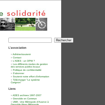
Rechercher
Rechercher
L'association
Adhérer/soutenir
Contact
L'ADES : un OPNI ?
Les différents modes de gestion
des services publics locaux
Politique de confidentialité
S'abonner
Soutenir notre effort d'information
Télécharger "Le système
Carignon"
Liens
ADES archives 1997-2007
Grenoble en Commun
UMA : Une Métropole d'Avance à
Grenoble Alpes Métropole