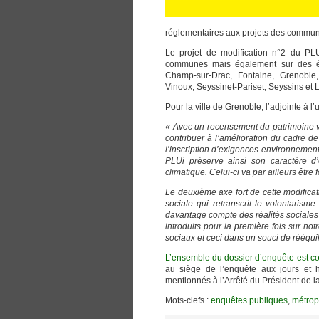
réglementaires aux projets des communes
Le projet de modification n°2 du PL
communes mais également sur des é
Champ-sur-Drac, Fontaine, Grenoble, J
Vinoux, Seyssinet-Pariset, Seyssins et
Pour la ville de Grenoble, l’adjointe à 
« Avec un recensement du patrimoine vé
contribuer à l’amélioration du cadre de v
l’inscription d’exigences environnement
PLUi préserve ainsi son caractère d
climatique. Celui-ci va par ailleurs être 
Le deuxième axe fort de cette modificati
sociale qui retranscrit le volontarism
davantage compte des réalités sociales 
introduits pour la première fois sur not
sociaux et ceci dans un souci de rééquil
L’ensemble du dossier d’enquête est c
au siège de l’enquête aux jours et h
mentionnés à l’Arrêté du Président d
Mots-clefs :
enquêtes publiques
,
métrop