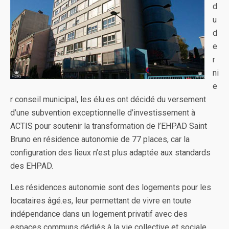
d
u
d
e
r
ni
e
r conseil municipal, les élu.es ont décidé du versement
d’une subvention exceptionnelle d’investissement à
ACTIS pour soutenir la transformation de l’EHPAD Saint
Bruno en résidence autonomie de 77 places, car la
configuration des lieux n’est plus adaptée aux standards
des EHPAD.
Les résidences autonomie sont des logements pour les
locataires âgé.es, leur permettant de vivre en toute
indépendance dans un logement privatif avec des
espaces communs dédiés à la vie collective et sociale.