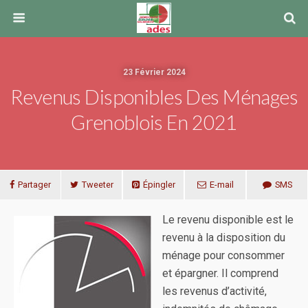
23 Février 2024
Revenus Disponibles Des Ménages
Grenoblois En 2021
Partager
Tweeter
Épingler
E-mail
SMS
Le revenu disponible est le
revenu à la disposition du
ménage pour consommer
et épargner. Il comprend
les revenus d’activité,