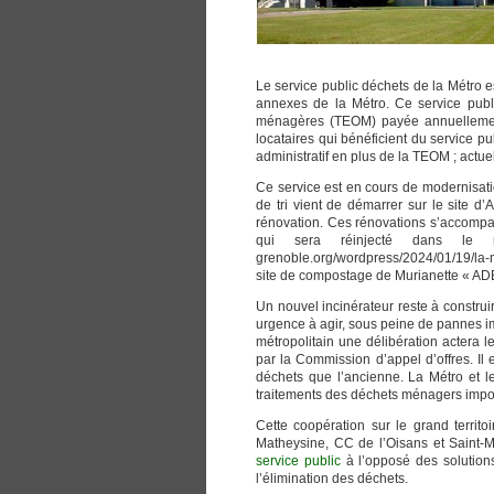
Le service public déchets de la Métro e
annexes de la Métro. Ce service publ
ménagères (TEOM) payée annuellement p
locataires qui bénéficient du service p
administratif en plus de la TEOM ; actuel
Ce service est en cours de modernisat
de tri vient de démarrer sur le site d
rénovation. Ces rénovations s’accompag
qui sera réinjecté dans le r
grenoble.org/wordpress/2024/01/19/la
site de compostage de Murianette « ADE
Un nouvel incinérateur reste à construire
urgence à agir, sous peine de pannes im
métropolitain une délibération actera le
par la Commission d’appel d’offres. Il 
déchets que l’ancienne. La Métro et le
traitements des déchets ménagers impos
Cette coopération sur le grand terri
Matheysine, CC de l’Oisans et Saint-
service public
à l’opposé des solutions
l’élimination des déchets.