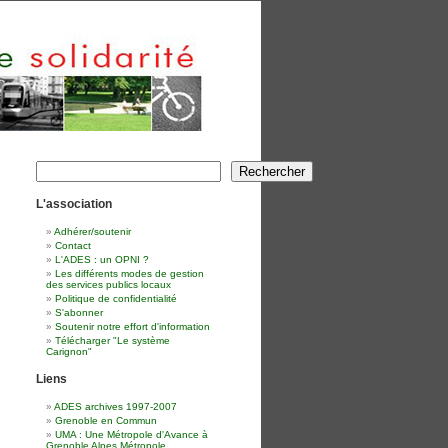
Rechercher
Rechercher
L'association
Adhérer/soutenir
Contact
L'ADES : un OPNI ?
Les différents modes de gestion
des services publics locaux
Politique de confidentialité
S'abonner
Soutenir notre effort d'information
Télécharger "Le système
Carignon"
Liens
ADES archives 1997-2007
Grenoble en Commun
UMA : Une Métropole d'Avance à
Grenoble Alpes Métropole