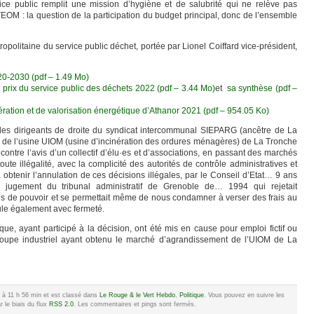
ice public remplit une mission d’hygiène et de salubrité qui ne relève pas
EOM : la question de la participation du budget principal, donc de l’ensemble
tropolitaine du service public déchet, portée par Lionel Coiffard vice-président,
0-2030 (pdf – 1.49 Mo)
e prix du service public des déchets 2022 (pdf – 3.44 Mo)
et
sa synthèse (pdf –
ération et de valorisation énergétique d’Athanor 2021 (pdf – 954.05 Ko)
 les dirigeants de droite du syndicat intercommunal SIEPARG (ancêtre de La
 de l’usine UIOM (usine d’incinération des ordures ménagères) de La Tronche
contre l’avis d’un collectif d’élu·es et d’associations, en passant des marchés
te illégalité, avec la complicité des autorités de contrôle administratives et
à obtenir l’annulation de ces décisions illégales, par le Conseil d’Etat… 9 ans
e jugement du tribunal administratif de Grenoble de… 1994 qui rejetait
ès de pouvoir et se permettait même de nous condamner à verser des frais au
ule également avec fermeté.
, ayant participé à la décision, ont été mis en cause pour emploi fictif ou
groupe industriel ayant obtenu le marché d’agrandissement de l’UIOM de La
24 à 11 h 56 min et est classé dans
Le Rouge & le Vert Hebdo
,
Politique
. Vous pouvez en suivre les
 le biais du flux
RSS 2.0
. Les commentaires et pings sont fermés.