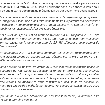
ce sera environ 500 millions d’euros qui auront été investis par ce service
l de la TEOM (taux à 8,3%) sera-t-il suffisant dans les années à venir pour
ci ce que disait le document de présentation du budget annexe déchets 2024 :
ion financière équilibrée malgré des prévisions de dépenses qui progressent
, le budget doit faire face à des investissements très importants qui nécessitent
n contexte d’augmentation des taux. L’augmentation de la charge d’intérêts de
ue fortement à la dégradation des ratios financiers.
 au BP 2024 de 1,9 M€ est en recul de plus de 5,4 M€ rapport à 2023. Cette
es dépenses de fonctionnement (+5,5 %) alors que les recettes sont quasiment
ent du capital de la dette progresse de 1,7 M€. L’épargne nette permet de
d’équipement.
s en septembre 2021, la Chambre régionale des comptes recommande de «
mme d’investissement du budget annexe déchets par la mise en œuvre d’un
 d’économies de fonctionnement ».
d’un assistant à maîtrise d’ouvrage pour identifier les optimisations possibles
 marges de manœuvre en recettes, et rendre un avis sur la soutenabilité
ents prévu par le budget annexe déchets. Les premières analyses produites
nvestissements sur la santé financière du budget annexe. Toutefois, la deuxième
 des marges de manœuvre dans (optimisation des coûts de collecte, du
ent) doit encore être intégrée au modèle, tout comme le constat depuis 2023
s dépenses et des recettes.
pte d’une évaluation actualisée de nos investissements, la question d’un
la TEOM pourra être posée… »