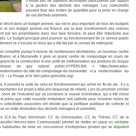
n’existe pas de sujétions techniques particulières par rapport
à la gestion des déchets des ménages. Les collectivités
peuvent fixer des limites de quantités pour la prise en charge
de ces déchets assimilés.
st décrit dans un budget annexe, qui est le plus important de tous les budgets
ic et son budget annexe est financé par la taxe d’enlèvement des ordures
ar les propriétaires dans leur taxe foncière, et peut être refacturée aux
ublic. Le budget principal peut pourvoir au fonctionnement de ce service public
lement ce n’est pas le choix qui a été fait par le conseil de métropole.
ion complète puisqu’il rénove de nombreuses déchèteries, un nouveau centre
’Athanor, et à Murianette il gère un grand centre de compostage en cours de
nent de la construction d’une unité de méthanisation qui produira du biogaz
éseau de gaz naturel public.HYPERLINK « https://www.ades-
-modernisation-du-site-de-compostage-de-murianette/ »La modernisation du
S – Le Rouge et le Vert (ades-grenoble.org)
. Il prendra la suite de celui en fonctionnement qui arrive en fin de vie. Il y a
portantes (ce projet a déjà pris beaucoup de retard). Lors du prochain conseil
 choix de l’industriel qui va construire le nouvel incinérateur, qui a été choisi
est prévu que cette nouvelle installation soit calibrée pour incinérer moins de
s collectivités associées ont décidé que la politique publique de collecte et
e un nette diminution des déchets ménagers et assimilés.
toire (CA du Pays Voironnais, CC du Grésivaudan, CC du Trièves, CC de la
Marcellin-Vercors-Isère Communauté) permet de mettre en place
un véritable
 habituelles de mise en concurrence d’entreprises privées qui se disputent