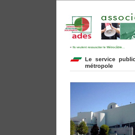
«
Ils veulent ressusciter le Métrocâble…
Le service publi
métropole