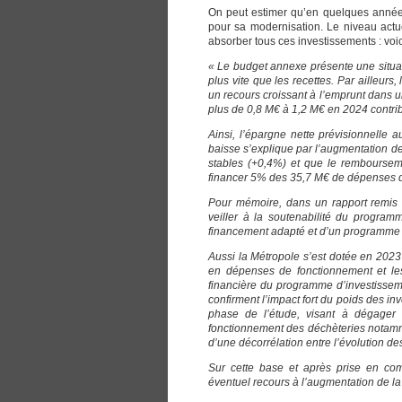
On peut estimer qu’en quelques années 
pour sa modernisation. Le niveau actue
absorber tous ces investissements : voi
« Le budget annexe présente une situat
plus vite que les recettes. Par ailleurs
un recours croissant à l’emprunt dans u
plus de 0,8 M€ à 1,2 M€ en 2024 contrib
Ainsi, l’épargne nette prévisionnelle
baisse s’explique par l’augmentation d
stables (+0,4%) et que le remboursem
financer 5% des 35,7 M€ de dépenses 
Pour mémoire, dans un rapport remi
veiller à la soutenabilité du progra
financement adapté et d’un programme
Aussi la Métropole s’est dotée en 2023 
en dépenses de fonctionnement et les
financière du programme d’investissem
confirment l’impact fort du poids des i
phase de l’étude, visant à dégager
fonctionnement des déchèteries notamm
d’une décorrélation entre l’évolution de
Sur cette base et après prise en com
éventuel recours à l’augmentation de 