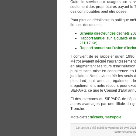
Outre le service aux usagers, ce serv
seulement des propriétaires payant le T
des contribuables peut être posée.
Pour plus de détails sur la politique mé
lire ces documents :
Schéma directeur des déchets 202
Rapport annuel sur la qualité et l
211.17 Ko)
Rapport annuel sur l’usine d’incin
Il convient de se rappeler qu’en 1990
Métro) avaient décidé l’agrandissement
en augmentant ses fours d’incinération 
publics sans mise en concurrence en tou
judiciaires. Nous avions été les seuls 
plus tard, qui annulait également l
irrégulièrement notre recours pour exc
SIEPARG, ce que le Conseil d’Etat ann
Et des membres du SIEPARG de l’époque
autres avantages par une filiale du 
Tronche.
Mots-clefs :
déchets
,
métropole
Cet article a été publié le vendredi 19 avril 20
commentaires par