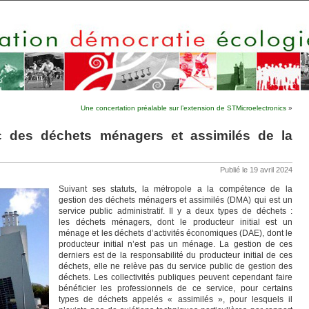
Une concertation préalable sur l’extension de STMicroelectronics
»
c des déchets ménagers et assimilés de la
Publié le 19 avril 2024
Suivant ses statuts, la métropole a la compétence de la
gestion des déchets ménagers et assimilés (DMA) qui est un
service public administratif. Il y a deux types de déchets :
les déchets ménagers, dont le producteur initial est un
ménage et les déchets d’activités économiques (DAE), dont le
producteur initial n’est pas un ménage. La gestion de ces
derniers est de la responsabilité du producteur initial de ces
déchets, elle ne relève pas du service public de gestion des
déchets. Les collectivités publiques peuvent cependant faire
bénéficier les professionnels de ce service, pour certains
types de déchets appelés « assimilés », pour lesquels il