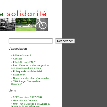
Rechercher
Rechercher
L'association
Adhérer/soutenir
Contact
L'ADES : un OPNI ?
Les différents modes de gestion
des services publics locaux
Politique de confidentialité
S'abonner
Soutenir notre effort d'information
Télécharger "Le système
Carignon"
Liens
ADES archives 1997-2007
Grenoble en Commun
UMA : Une Métropole d'Avance à
Grenoble Alpes Métropole