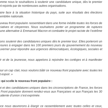
omme nous le souhaitions à soutenir une candidature unique, dès le premier
ont rejoints par de nombreuses autres organisations.
e face à la situation historique du pays, suite aux résultats des élections
semblée nationale.
uveau front populaire rassemblant dans une forme inédite toutes les forces de
ciatives et citoyennes. Nous souhaitons porter un programme de ruptures
 une alternative à Emmanuel Macron et combattre le projet raciste de l’extrême
ons soutenir des candidatures uniques dès le premier tour. Elles porteront un
mesures à engager dans les 100 premiers jours du gouvernement du nouveau
 gouverner pour répondre aux urgences démocratiques, écologiques, sociales et
r et de la jeunesse, nous appelons à rejoindre les cortèges et à manifester
r un cap clair, nous voulons bâtir ce nouveau front populaire avec toutes les
t espoir. »
 qui scelle le nouveau front populaire :
t des candidatures uniques dans les circonscriptions de France, les forces
u Front populaire donnent rendez-vous aux Françaises et aux Français les 30
 attente d’union s’est exprimée.
ance nous œuvrerons à élargir ce rassemblement avec toutes celles et ceux,