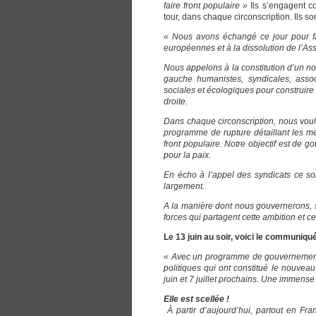
faire front populaire »
Ils s’engagent c
tour, dans chaque circonscription. Ils s
« Nous avons échangé ce jour pour fair
européennes et à la dissolution de l’As
Nous appelons à la constitution d’un no
gauche humanistes, syndicales, asso
sociales et écologiques pour construire
droite.
Dans chaque circonscription, nous voul
programme de rupture détaillant les 
front populaire. Notre objectif est de
pour la paix.
En écho à l’appel des syndicats ce soi
largement.
A la manière dont nous gouvernerons, su
forces qui partagent cette ambition et ce
Le 13 juin au soir, voici le communiqué
« Avec un programme de gouvernement e
politiques qui ont constitué le nouvea
juin et 7 juillet prochains. Une immense
Elle est scellée !
À partir d’aujourd’hui, partout en Fr