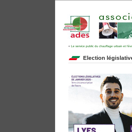
«
Le service public du chauffage urbain et l’év
Election législativ