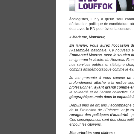
écologistes, il n’y a qu’un seul can
déclaration politique de candidature 
deal avec le RN pour éviter la censure.
« Madame, Monsieur,
En janvier, vous aurez l’occasion d
l’Assemblée nationale. Ce nouveau scru
Emmanuel Macron, avec le soutien de I
en ignorant la victoire du Nouveau Front
nos services publics et s’éloigne ch
compris antidémocratique comme le 49.
Je me présente à vous comme
un 
profondément attaché à la justice so
professionnel :
ayant grandi comme en
la solidarité et de l’action collective
géographique, mais dans la capacité à 
Depuis plus de dix ans, j’accompagne de
de la Protection de l’Enfance, et
je t
ravages des politiques d’austérité
: p
Ces conséquences sont des choix politi
et pour les citoyens.
Mes priorités sont claires :