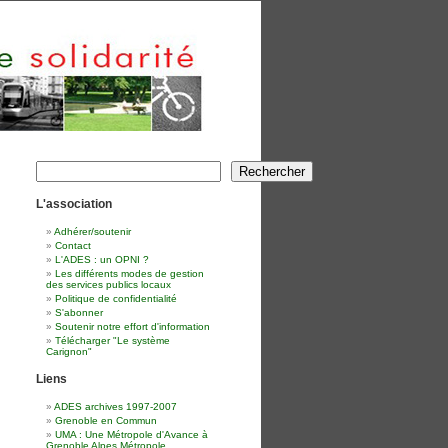
Rechercher
Rechercher
L'association
Adhérer/soutenir
Contact
L'ADES : un OPNI ?
Les différents modes de gestion
des services publics locaux
Politique de confidentialité
S'abonner
Soutenir notre effort d'information
Télécharger "Le système
Carignon"
Liens
ADES archives 1997-2007
Grenoble en Commun
UMA : Une Métropole d'Avance à
Grenoble Alpes Métropole