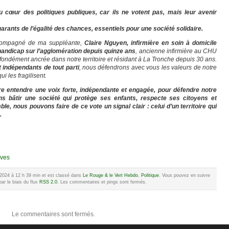
u cœur des politiques publiques, car ils ne votent pas, mais leur avenir
arants de l’égalité des chances, essentiels pour une société solidaire.
ccompagné de ma suppléante,
Claire Nguyen, infirmière en soin à domicile
handicap sur l’agglomération depuis quinze ans
, ancienne infirmière au CHU
ofondément ancrée dans notre territoire et résidant à La Tronche depuis 30 ans.
t indépendants de tout parti
, nous défendrons avec vous les valeurs de notre
 les fragilisent.
ire entendre une voix forte, indépendante et engagée, pour défendre notre
 bâtir une société qui protège ses enfants, respecte ses citoyens et
e, nous pouvons faire de ce vote un signal clair : celui d’un territoire qui
.
»
ives
e 2024 à 12 h 39 min et est classé dans
Le Rouge & le Vert Hebdo
,
Politique
. Vous pouvez en suivre
ar le biais du flux
RSS 2.0
. Les commentaires et pings sont fermés.
Le commentaires sont fermés.