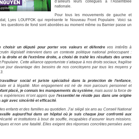
d’ailleurs leurs collègues à l’Assemblée
nationale.
Pour tous les mouvements de gauche et
didat, Lyes LOUFFOK qui représente le Nouveau Front Populaire. Voici sa
où les questions de fond sont abordées au moment même ou Barnier passe un
e choisir un député pour porter vos valeurs et défendre
vos intérêts à
tin législatif intervient dans un contexte politique national préoccupant :
a droite et de l’extrême droite, a choisi de trahir les résultats des urnes
 Populaire. Cette alliance opportuniste s’attaque à nos droits sociaux, fragilise
aque jour davantage des besoins de nos concitoyens par tous les moyens y
3.
travailleur social et juriste spécialisé dans la protection de l’enfance
,
ciale et à légalité. Mon engagement est né de mon parcours personnel et
fant placé, je connais les manquements du système
, mais aussi la force de
. Ces expériences m’ont appris que
l’essentiel ne réside pas dans une origine
agir avec sincérité et efficacité
.
s enfants et des familles au quotidien. J’ai siégé six ans au Conseil National
ravaille aujourd’hui dans un hôpital où je suis chaque jour confronté aux
récarité et institutions à bout de souffle, incapables d’assurer leurs missions.
ques et non une fatalité. Elles exigent des réponses concrètes pensées avec