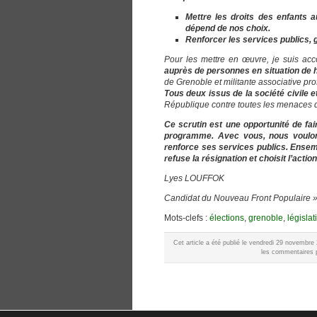
Mettre les droits des enfants a
dépend de nos choix.
Renforcer les services publics, g
Pour les mettre en œuvre, je suis a
auprès de personnes en situation de 
de Grenoble et militante associative pr
Tous deux issus de la société civile e
République contre toutes les menaces qui
Ce scrutin est une opportunité de fa
programme. Avec vous, nous voulons
renforce ses services publics. Ensembl
refuse Ia résignation et choisit l’action
Lyes LOUFFOK
Candidat du Nouveau Front Populaire 
Mots-clefs :
élections
,
grenoble
,
législat
Cet article a été publié le vendredi 29 novembr
les commentaires p