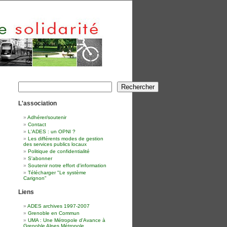
Rechercher
Rechercher
L'association
Adhérer/soutenir
Contact
L'ADES : un OPNI ?
Les différents modes de gestion
des services publics locaux
Politique de confidentialité
S'abonner
Soutenir notre effort d'information
Télécharger "Le système
Carignon"
Liens
ADES archives 1997-2007
Grenoble en Commun
UMA : Une Métropole d'Avance à
Grenoble Alpes Métropole