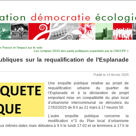
n France et l’impact sur le vote
Les comptes 2023 des partis politiques expertisés par la CNCCFP
»
liques sur la requalification de l’Esplanade
Publié le 14 février 2025
Une enquête publique relative au projet de
requalification urbaine du quartier de
l’Esplanade et à la déclaration de projet
emportant mise en compatibilité du plan local
d’urbanisme intercommunal se déroulera du
17/02/2025 de 8 h au 21 mars à 17 heures 50.
L’autre enquête publique concerne la
modification n°3 du Plan local d’urbanisme
ux mêmes dates mais débutera à 9 h le lundi 17-02 et se terminera à 17 h le