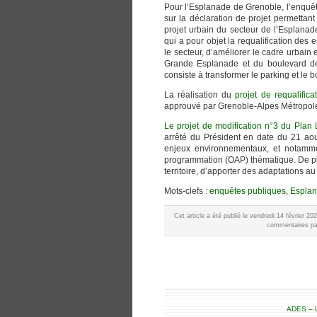
Pour l’Esplanade de Grenoble, l’enquête
sur la déclaration de projet permettan
projet urbain du secteur de l’Esplanad
qui a pour objet la requalification des
le secteur, d’améliorer le cadre urbain e
Grande Esplanade et du boulevard de
consiste à transformer le parking et le
La réalisation du
projet de requalific
approuvé par Grenoble-Alpes Métropol
Le projet de modification n°3 du Pla
arrêté du Président en date du 21 aou
enjeux environnementaux, et notamme
programmation (OAP) thématique. De pl
territoire, d’apporter des adaptations a
Mots-clefs :
enquêtes publiques
,
Espla
Cet article a été publié le vendredi 14 février 2
commentaires par
ADES – L