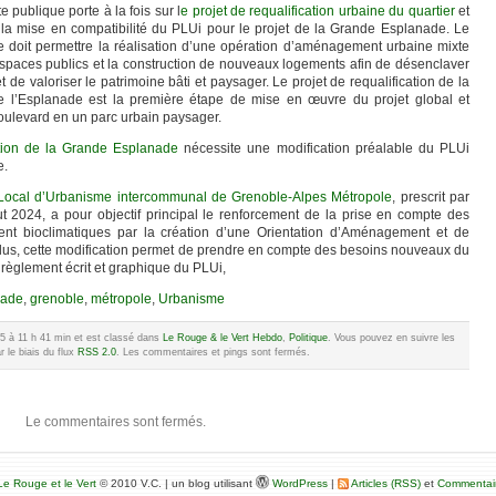
 publique porte à la fois sur l
e projet de requalification urbaine du quartier
et
t la mise en compatibilité du PLUi pour le projet de la Grande Esplanade. Le
e doit permettre la réalisation d’une opération d’aménagement urbaine mixte
 espaces publics et la construction de nouveaux logements afin de désenclaver
t de valoriser le patrimoine bâti et paysager. Le projet de requalification de la
 l’Esplanade est la première étape de mise en œuvre du projet global et
 boulevard en un parc urbain paysager.
ation de la Grande Esplanade
nécessite une modification préalable du PLUi
e.
n Local d’Urbanisme intercommunal de Grenoble-Alpes Métropole
, prescrit par
t 2024, a pour objectif principal le renforcement de la prise en compte des
nt bioclimatiques par la création d’une Orientation d’Aménagement et de
us, cette modification permet de prendre en compte des besoins nouveaux du
u règlement écrit et graphique du PLUi,
nade
,
grenoble
,
métropole
,
Urbanisme
025 à 11 h 41 min et est classé dans
Le Rouge & le Vert Hebdo
,
Politique
. Vous pouvez en suivre les
 le biais du flux
RSS 2.0
. Les commentaires et pings sont fermés.
Le commentaires sont fermés.
e Rouge et le Vert
© 2010 V.C. | un blog utilisant
WordPress
|
Articles (RSS)
et
Commentai