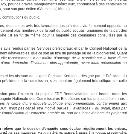
il 2025, pour de graves manquements délictueux, conduisant à des centaines de
s, pour son parc éolien d’Aumelas (Hérault).
contributions du public.
mées, depuis des avis très favorables jusqu’à des avis fermement opposés au
largement plus nombreux de la part du public et quasi unanimes de la part des
quête ; il en fut de même pour la majorité des communes consultées par la
 avis rendus par les Services préfectoraux et par le Conseil National de la
ent défavorables, que ce soit au titre du paysage ou de la biodiversité. Quant
, elle recommandait «
au maître d’ouvrage de la ressaisir sur la base d’une
 d’une démarche d’évitement plus approfondie, avant toute présentation au
.
es et les oiseaux de l’expert Christian Kerbiriou, désigné par le Président du
u président de la commission, s’est montrée également très critique sur cette
ion pour l’examen du projet d’EDF Renouvelables s’est inscrite dans les
gnie Nationale des Commissaires Enquêteurs sur les projets d’éoliennes :
ans le cadre d’une enquête publique environnementale, contrairement aux
UP, n’est pas censé être motivé par les « avantages » du projet, mais par
t l’appréciation du caractère notable ou non des inconvénients du projet qui
 relève que le dossier d’enquête sous-évalue régulièrement les enjeux,
acité de ses mesures. Ce qui a été de nature à nuire à la bonne et complète