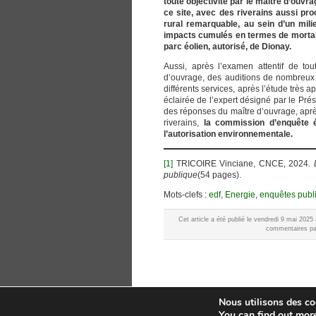
toute objectivité par le maître d’ouvra
ce site, avec des riverains aussi pr
rural remarquable, au sein d’un mili
impacts cumulés en termes de mortali
parc éolien, autorisé, de Dionay.
Aussi, après l’examen attentif de to
d’ouvrage, des auditions de nombreux 
différents services, après l’étude très
éclairée de l’expert désigné par le Pré
des réponses du maître d’ouvrage, après
riverains,
la commission d’enquête
l’autorisation environnementale.
[1]
TRICOIRE Vinciane, CNCE, 2024
.
publique
(54 pages).
Mots-clefs :
edf
,
Energie
,
enquêtes publ
Cet article a été publié le vendredi 9 mai 202
commentaires par
Nous utilisons des coo
You can find out mor
ADES – L