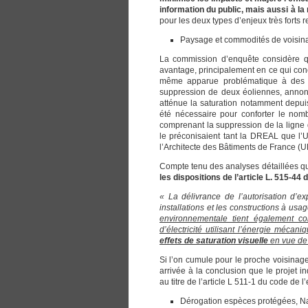
information du public, mais aussi à la
pour les deux types d’enjeux très forts r
Paysage et commodités de voisin
La commission d’enquête considère qu
avantage, principalement en ce qui conc
même apparue problématique à des h
suppression de deux éoliennes, annon
atténue la saturation notamment depuis
été nécessaire pour conforter le nom
comprenant la suppression de la ligne
le préconisaient tant la DREAL que l’U
l’Architecte des Bâtiments de France (
Compte tenu des analyses détaillées qu
les dispositions de l’article L. 515-44
« La délivrance de l’autorisation d’e
installations et les constructions à us
environnementale tient également co
d’électricité utilisant l’énergie mécan
effets de saturation visuelle
en vue de p
Si l’on cumule pour le proche voisinage 
arrivée à la conclusion que le projet i
au titre de l’article L 511-1 du code de 
Dérogation espèces protégées, N