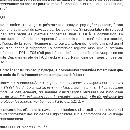
 recevabilité du dossier pour sa mise à l’enquête
. Cela concerne notamment,
elevés :
age
e le maître d’ouvrage a présenté une analyse paysagère partielle, à son
erne la saturation du paysage par les éoliennes. Sa présentation du sujet est
abitants parmi les premiers concernés, mais aussi à la commission. La
cée dans le mémoire en réponse à la commission et confirmée par courriel,
 l’ouest de la zone. Néanmoins, la réactualisation de l’étude d’impact aurait
bre d’éoliennes à supprimer. La commission regrette ainsi que le scénario
 d’éoliennes E01 à E05 n’ait pas été examiné par le maître d’ouvrage, comme
nité Départementale de l’Architecture et du Patrimoine de l’Isère dirigée par
UDAP 38).
i précèdent sur l’impact paysager,
la commission considère notamment que
 du code de l’environnement ne sont pas satisfaites :
xploiter est subordonnée au respect d’une distance d’éloignement entre les
age d’habitation (…) Elle est au minimum fixée à 500 mètres. (…).
L’autorisation
mpte, le cas échéant,
du nombre d’installations terrestres de production
ique du vent déjà existantes dans le territoire concerné,
afin de prévenir les
rotéger les intérêts mentionnés à l’article L. 511-1. »
concerné les effets sur le paysage, les lumières et le bruit, la commission est
nduirait forcément des incidences significatives sur la commodité de voisinage
l’environnement.
atura 2000 et impacts cumulés