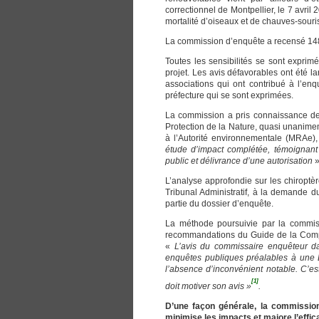
correctionnel de Montpellier, le 7 avr
mortalité d’oiseaux et de chauves-souri
La commission d’enquête a recensé 148 
Toutes les sensibilités se sont expri
projet. Les avis défavorables ont été 
associations qui ont contribué à l’en
préfecture qui se sont exprimées.
La commission a pris connaissance des
Protection de la Nature, quasi unanimem
à l’Autorité environnementale (MRAe)
étude d’impact complétée, témoignant
public et délivrance d’une autorisation
»
L’analyse approfondie sur les chiroptèr
Tribunal Administratif, à la demande d
partie du dossier d’enquête.
La méthode poursuivie par la commiss
recommandations du Guide de la Compa
«
L’avis du commissaire enquêteur d
enquêtes publiques préalables à une D
l’absence d’inconvénient notable. C’es
[1]
doit motiver son avis »
.
D’une façon générale, la commission
minimise les impacts et majore l’effic