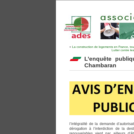
«
La construction de logements en France, tou
Lutter contre le
L’enquête publiq
Chambaran
l’intégralité de la demande d’autor
dérogation à l’interdiction de la de
renouvelables vient par ailleurs d