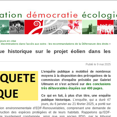
jours en crise
s discriminations dans l’accès aux soins : les recommandations de la Défenseure des droits
»
ue historique sur le projet éolien dans les
Publié le 9 mai 2025
L’enquête publique a mobilisé de nombreux
moyens à la disposition des prérogatives de la
commission d’enquête présidée par Gabriel
Ullmann et s’est achevé sur
des conclusions
très défavorables étayées sur 400 pages
.
Ce qui en fait, à plus d’un titre, une enquête
publique historique.
L’enquête, qui a duré 47
jours, du 6 janvier au 21 février 2025, a porté sur
isation environnementale d’EDF-Renouvelables, comprenant une demande de
struction des espèces protégées et de leurs habitats. Rappelons qu’EDF-
’être lourdement condamnée, ainsi que son ancien PDG, par le tribunal