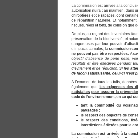
La commission est arrivée à la conclusi
autorisation nuirait au maintien, dans
chiroptères et de rapaces, dont certa
de répartition naturelle. Et notamment
risques, réels et forts, de collision que 
De plus, au regard des inventaires faun
préservation de la biodiversité, et no
dangereuses par leur pouvoir d’attract
d’impacts cumulés,
la commission cons
ne peuvent pas être respectées.
A sa
objectif d’absence de perte nette, voi
résultats et être effectives pendant t
d’évitement et de réduction.
Si les att
de façon satisfaisante, celui-ci n’est p
A l’examen de tous les faits, donnée
également que
les exigences des di
satisfaites
pour assurer la préventio
code de l’environnement, en ce qui co
tant la commodité du voisinage
paysages ;
le respect des objectifs de conse
le respect des conditions, fixé
interdictions édictées pour la c
La commission est arrivée à la conc