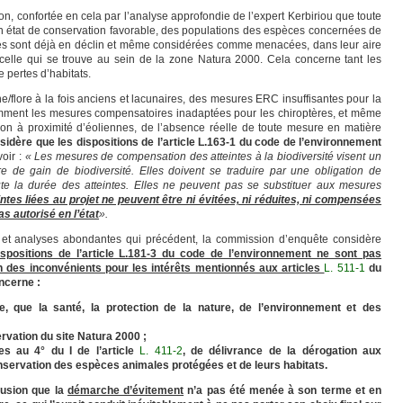
on, confortée en cela par l’analyse approfondie de l’expert Kerbiriou que toute
 un état de conservation favorable, des populations des espèces concernées de
ines sont déjà en déclin et même considérées comme menacées, dans leur aire
 celle qui se trouve au sein de la zone Natura 2000. Cela concerne tant les
de pertes d’habitats.
e/flore à la fois anciens et lacunaires, des mesures ERC insuffisantes pour la
tamment les mesures compensatoires inadaptées pour les chiroptères, et même
ion à proximité d’éoliennes, de l’absence réelle de toute mesure en matière
idère que les dispositions de l’article L.163-1 du code de l’environnement
voir :
« Les mesures de compensation des atteintes à la biodiversité visent un
re de gain de biodiversité. Elles doivent se traduire par une obligation de
oute la durée des atteintes. Elles ne peuvent pas se substituer aux mesures
eintes liées au projet ne peuvent être ni évitées, ni réduites, ni compensées
as autorisé en l’état
».
s et analyses abondantes qui précédent, la commission d’enquête considère
spositions de l’article L.181-3 du code de l’environnement ne sont pas
n des inconvénients pour les intérêts mentionnés aux articles
L. 511-1
du
ncerne :
, que la santé, la protection de la nature, de l’environnement et des
rvation du site Natura 2000 ;
es au 4° du I de l’article
L. 411-2
, de délivrance de la dérogation aux
onservation des espèces animales protégées et de leurs habitats.
lusion que la
démarche d’évitement
n’a pas été menée à son terme et en