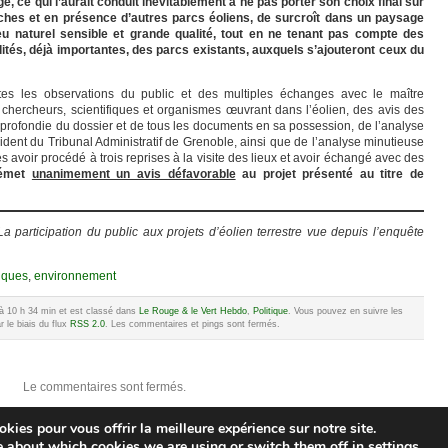
ge, ce qui l’aurait conduit inévitablement à ne pas porter son choix final sur
oches et en présence d’autres parcs éoliens, de surcroît dans un paysage
eu naturel sensible et grande qualité, tout en ne tenant pas compte des
tés, déjà importantes, des parcs existants, auxquels s’ajouteront ceux du
utes les observations du public et des multiples échanges avec le maître
chercheurs, scientifiques et organismes œuvrant dans l’éolien, des avis des
 approfondie du dossier et de tous les documents en sa possession, de l’analyse
sident du Tribunal Administratif de Grenoble, ainsi que de l’analyse minutieuse
 avoir procédé à trois reprises à la visite des lieux et avoir échangé avec des
 émet
unanimement un avis défavorable
au projet présenté au titre de
 La participation du public aux projets d’éolien terrestre vue depuis l’enquête
iques
,
environnement
5 à 10 h 34 min et est classé dans
Le Rouge & le Vert Hebdo
,
Politique
. Vous pouvez en suivre les
 le biais du flux
RSS 2.0
. Les commentaires et pings sont fermés.
Le commentaires sont fermés.
kies pour vous offrir la meilleure expérience sur notre site.
e about which cookies we are using or switch them off in
settings
.
e Rouge et le Vert
© 2010 V.C. | un blog utilisant
WordPress
|
Articles (RSS)
et
Commentai