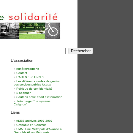
Rechercher
Rechercher
L'association
Adhérer/soutenir
Contact
L'ADES : un OPNI ?
Les différents modes de gestion
des services publics locaux
Politique de confidentialité
S'abonner
Soutenir notre effort d'information
Télécharger "Le système
Carignon"
Liens
ADES archives 1997-2007
Grenoble en Commun
UMA : Une Métropole d'Avance à
Grenoble Alpes Métropole