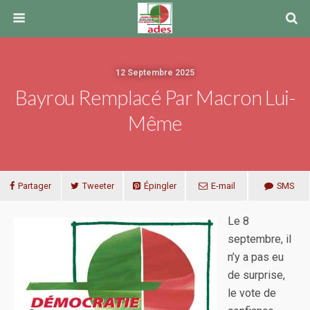
12 Septembre 2025
Bayrou Remplacé Par Macron Lui-
Même
Partager
Tweeter
Épingler
E-mail
SMS
Le 8
septembre, il
n’y a pas eu
de surprise,
le vote de