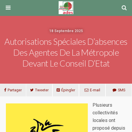
18 Septembre 2025
Autorisations Spéciales D’absences
Des Agentes De La Métropole
Devant Le Conseil D’Etat
Partager
Tweeter
Épingler
E-mail
SMS
Plusieurs
collectivités
locales ont
proposé depuis