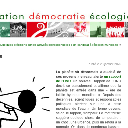
Quelques précisions sur les activités professionnelles d’un candidat à l’élection municipale
»
s
Publié le 23 janvier 2026
La planète vit désormais « au-delà de
ses moyens » en eau, alerte
un rapport
de l’ONU
.
Un nouveau rapport de l’ONU
décrit ce basculement et affirme que la
planète est entrée dans une « ère de
faillite hydrique mondiale ». Depuis des
décennies, scientifiques et responsables
politiques alertent sur une « crise
mondiale de l’eau ». Un terme devenu,
selon le rapport, trompeur. Le mot “crise”
suggère quelque chose de temporaire :
un choc, une urgence, puis un retour à la
normale. Or, dans de nombreux bassins,