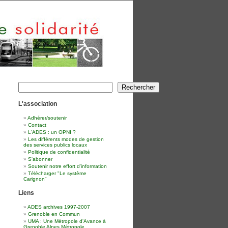
Rechercher
Rechercher
L'association
Adhérer/soutenir
Contact
L'ADES : un OPNI ?
Les différents modes de gestion
des services publics locaux
Politique de confidentialité
S'abonner
Soutenir notre effort d'information
Télécharger "Le système
Carignon"
Liens
ADES archives 1997-2007
Grenoble en Commun
UMA : Une Métropole d'Avance à
Grenoble Alpes Métropole