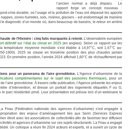
l’ancien normal a déjà disparu. Le
rapport forge un concept nouveau :
t post-crise durable, où l’usage et la pollution de l’eau ont dépassé les apports
 – nappes, zones humides, sols, rivières, glaciers – est endommagé de manière
est le diagnostic d’un monde où, dans beaucoup de bassins, le retour en arrière
haude de l’Histoire : cinq faits marquants à retenir.
L’observatoire européen
rt définitif sur l’état du climat en 2025
(en anglais). Selon ce rapport sur les
 la température moyenne mondiale s’est établie à 14,97°C, soit 1,47°C au-
850-1900). 2025 se classe en troisième position des plus chaudes jamais
023. En première position, l’année 2024 affichait 1,60°C de réchauffement par
ions pour un panorama de l’aire grenobloise.
L’Agence d’urbanisme de la
lications complémentaires sur le sujet des passoires thermiques
, pour un
e l’aire grenobloise. À travers cette publication, l’Agence présente les enjeux
ètre d’intervention, et dresse un portrait des logements étiquetés F ou G,
 le parc résidentiel privé. Leur présentation est prévue lors d’un webinaire le
a Fnau (Fédération nationale des agences d’urbanisme) s’est engagée à
appropriation des enjeux d’aménagement liés aux Serm (Services Express
ien étroit avec les associations de collectivités afin de favoriser leur diffusion
lectivités et agences d’urbanisme sur ces sujets structurants. La Fnau a engagé
dié. Un colloque a réuni fin 2024 acteurs et experts, et a ouvert un cycle de