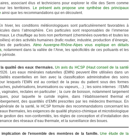
naires, associant élus et techniciens pour explorer le rôle des Serm comme
ur les territoires.
Le présent avis propose une synthèse des principaux
e
ainsi que les recommandations qui en découlent.
En hiver, les conditions météorologiques sont particulièrement favorables à
rticules dans l’atmosphère. Ces particules sont responsables de l’immense
ernaux. Le chauffage au bois non performant (cheminées ouvertes et toutes les
êles) et des activités humaines (trafic routier, industrie, production d’énergie,
ales de particules.
Atmo Auvergne-Rhône-Alpes vous explique en détails
s
, notamment dans la vallée de l’Arve, les spécificités de ces polluants et les
e période.
 la qualité des eaux thermales.
Un avis du HCSP (Haut conseil de la santé
2026. Les eaux minérales naturelles (EMN) peuvent être utilisées dans un
alités essentielles en lien avec la classification administrative des soins
our lesquels l’EMN est au contact de la peau du patient sous des formes
ouches, pulvérisations, brumisations ou vapeurs,…) ; les soins internes : l’EMN
vaginales, rectales en particulier ; la cure de boisson, notamment largement
ques, pour laquelle le curiste ingère, dans l’établissement thermal et
hébergement, des quantités d’EMN prescrites par les médecins thermaux. En
 générale de la santé, le HCSP formule des recommandations concernant les
 eaux thermales, les exigences de qualité physico-chimique et microbiologique
e gestion des non-conformités, les règles de conception et d’installation des
ntenance des réseaux d’eau thermale, et la surveillance des boues.
ne implication de l’ensemble des membres de la famille.
Une étude de la