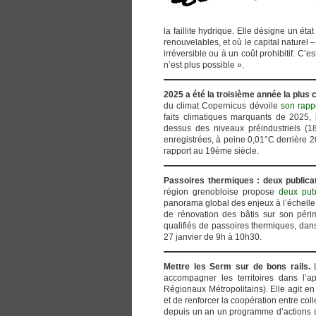
la faillite hydrique. Elle désigne un éta
renouvelables, et où le capital naturel
irréversible ou à un coût prohibitif. C’
n’est plus possible ».
2025 a été la troisième année la plus c
du climat Copernicus dévoile
son rappo
faits climatiques marquants de 2025,
dessus des niveaux préindustriels (1
enregistrées, à peine 0,01°C derrière 2
rapport au 19ème siècle.
Passoires thermiques : deux publicat
région grenobloise propose
deux pub
panorama global des enjeux à l’échelle d
de rénovation des bâtis sur son périm
qualifiés de passoires thermiques, dans
27 janvier de 9h à 10h30.
Mettre les Serm sur de bons rails.
L
accompagner les territoires dans l’
Régionaux Métropolitains). Elle agit en l
et de renforcer la coopération entre col
depuis un an un programme d’actions dé