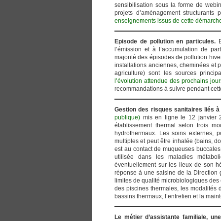
sensibilisation sous la forme de webi
projets d’aménagement structurants po
enseignements issus de cette démarch
Episode de pollution en particules.
l’émission et à l’accumulation de pa
majorité des épisodes de pollution hiv
installations anciennes, cheminées et po
agriculture) sont les sources princip
l’évolution attendue des prochains jour
recommandations à suivre pendant cett
Gestion des risques sanitaires liés à
publique)
mis en ligne le 12 janvier 
établissement thermal selon trois mod
hydrothermaux. Les soins externes, p
multiples et peut être inhalée (bains, d
est au contact de muqueuses buccales, 
utilisée dans les maladies métaboli
éventuellement sur les lieux de son 
réponse à une saisine de la Direction
limites de qualité microbiologiques des
des piscines thermales, les modalités d
bassins thermaux, l’entretien et la mai
Le métier d’assistante familiale, u