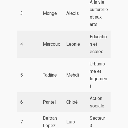
A la vie
culturelle
3
Monge
Alexis
et aux
arts
Educatio
4
Marcoux
Leonie
n et
écoles
Urbanis
me et
5
Tadjine
Mehdi
logemen
t
Action
6
Pantel
Chloé
sociale
Beltran
Secteur
7
Luis
Lopez
3