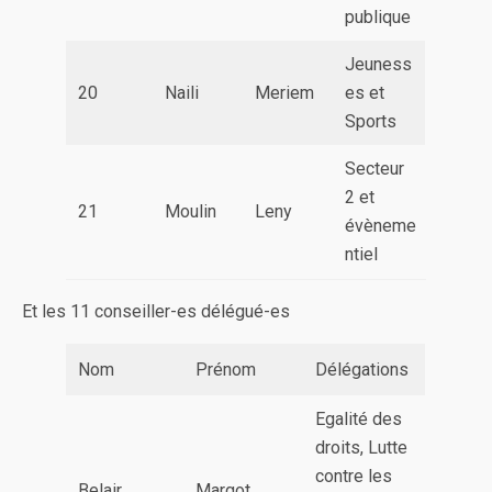
publique
Jeuness
20
Naili
Meriem
es et
Sports
Secteur
2 et
21
Moulin
Leny
évèneme
ntiel
Et les 11 conseiller-es délégué-es
Nom
Prénom
Délégations
Egalité des
droits, Lutte
contre les
Belair
Margot