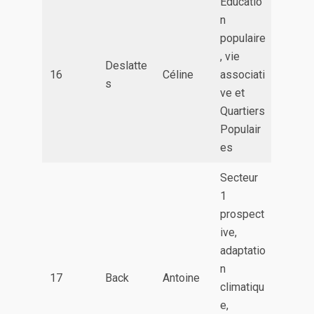
Educatio
n
populaire
, vie
Deslatte
16
Céline
associati
s
ve et
Quartiers
Populair
es
Secteur
1
prospect
ive,
adaptatio
n
17
Back
Antoine
climatiqu
e,