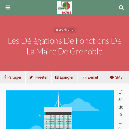
10 Avril 2026
Les Délégations De Fonctions De
La Maire De Grenoble
Partager
Tweeter
Épingler
E-mail
SMS
L’
ar
tic
le
L.