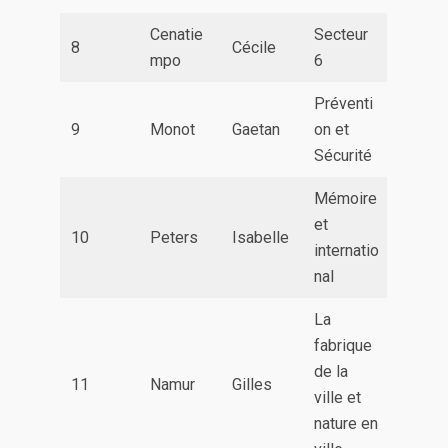
Cenatie
Secteur
8
Cécile
mpo
6
Préventi
9
Monot
Gaetan
on et
Sécurité
Mémoire
et
10
Peters
Isabelle
internatio
nal
La
fabrique
de la
11
Namur
Gilles
ville et
nature en