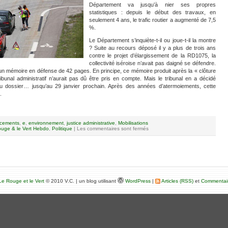
Département va jusqu’à nier ses propres
statistiques : depuis le début des travaux, en
seulement 4 ans, le trafic routier a augmenté de 7,5
%.
Le Département s’inquiète-t-il ou joue-t-il la montre
? Suite au recours déposé il y a plus de trois ans
contre le projet d’élargissement de la RD1075, la
collectivité iséroise n’avait pas daigné se défendre.
 un mémoire en défense de 42 pages. En principe, ce mémoire produit après la « clôture
ibunal administratif n’aurait pas dû être pris en compte. Mais le tribunal en a décidé
n du dossier… jusqu’au 29 janvier prochain. Après des années d’atermoiements, cette
.
cements
,
e
,
environnement
,
justice administrative
,
Mobilisations
uge & le Vert Hebdo
,
Politique
|
Les commentaires sont fermés
e Rouge et le Vert
© 2010 V.C. | un blog utilisant
WordPress
|
Articles (RSS)
et
Commentai