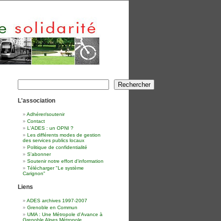
Rechercher
Rechercher
L'association
Adhérer/soutenir
Contact
L'ADES : un OPNI ?
Les différents modes de gestion
des services publics locaux
Politique de confidentialité
S'abonner
Soutenir notre effort d'information
Télécharger "Le système
Carignon"
Liens
ADES archives 1997-2007
Grenoble en Commun
UMA : Une Métropole d'Avance à
Grenoble Alpes Métropole