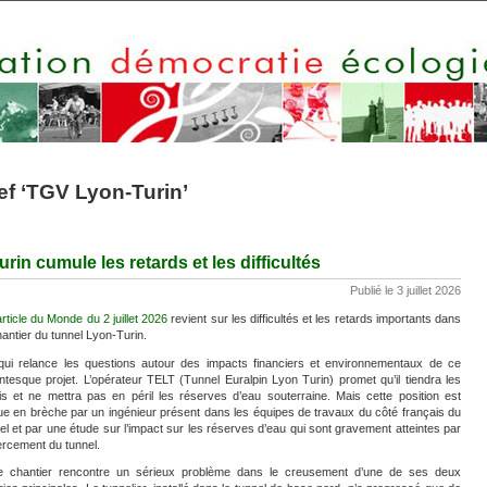
ef ‘TGV Lyon-Turin’
rin cumule les retards et les difficultés
Publié le 3 juillet 2026
rticle du Monde du 2 juillet 2026
revient sur les difficultés et les retards importants dans
hantier du tunnel Lyon-Turin.
ui relance les questions autour des impacts financiers et environnementaux de ce
ntesque projet. L’opérateur TELT (Tunnel Euralpin Lyon Turin) promet qu’il tiendra les
is et ne mettra pas en péril les réserves d’eau souterraine. Mais cette position est
ue en brèche par un ingénieur présent dans les équipes de travaux du côté français du
el et par une étude sur l’impact sur les réserves d’eau qui sont gravement atteintes par
ercement du tunnel.
e chantier rencontre un sérieux problème dans le creusement d’une de ses deux