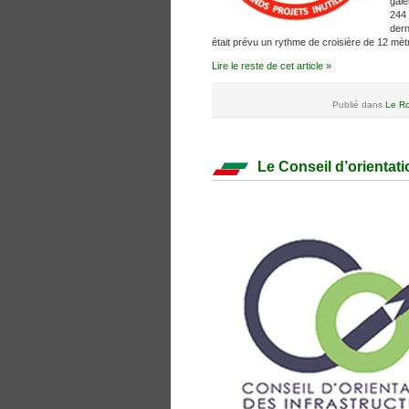
gale
244 
dern
était prévu un rythme de croisière de 12 mèt
Lire le reste de cet article »
Publié dans
Le Ro
Le Conseil d’orientati