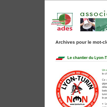
Archives pour le mot-cl
Le chantier du Lyon-Tu
Un a
le c
Ce q
giga
déla
batt
tunn
le p
« L