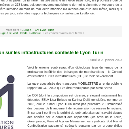
ries principales. Le tunnelier, installé dans le tunnel de base nord, n’a progressé que de
mètres en 273 jours, soit une moyenne quotidienne de moins d’un mètre. Au cours de la
ière semaine du mois de mai, cette machine n’a avancé que d’un seul mètre, alors qu’il
res par jour, selon des rapports techniques consultés par
Le Monde
.
Mots-clefs :
Europe
,
TGV Lyon-Turin
uge & le Vert Hebdo
,
Politique
|
Les commentaires sont fermés
on sur les infrastructures conteste le Lyon-Turin
Publié le 20 janvier 2023
Voici le énième soubresaut d’un diplodocus issu du temps de la
croissance indéfinie des échanges de marchandises : le Conseil
d’orientation sur les infrastructures
(COI) le tacle sévèrement.
La lettre spécialisée des transports MOBILETTRE a rendu public le
rapport du COI 2023 qui va être rendu public par Mme Borne.
Le COI (dont la composition est diverse, y siègent notamment les
députées EELV Lisa Belluco et Karima Delli) considère, comme en
2018, que le tunnel Lyon-Turin n’est pas prioritaire vu l’immensité
des besoins de financement de régénération du réseau ferroviaire.
Et surtout il confirme la solidité du scénario alternatif travaillé depuis
des années par le collectif des opposants (les Amis de la Terre,
Greenpeace, Vivre et Agir en Maurienne, les syndicats Sud Rail et
Confédération paysanne) scénario soutenu par un groupe d’élus