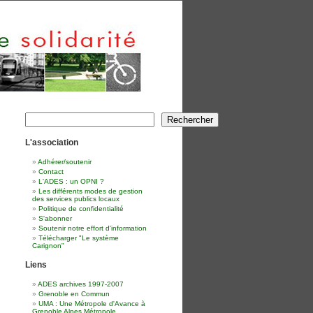
Rechercher
Rechercher
L'association
Adhérer/soutenir
Contact
L'ADES : un OPNI ?
Les différents modes de gestion
des services publics locaux
Politique de confidentialité
S'abonner
Soutenir notre effort d'information
Télécharger "Le système
Carignon"
Liens
ADES archives 1997-2007
Grenoble en Commun
UMA : Une Métropole d'Avance à
Grenoble Alpes Métropole