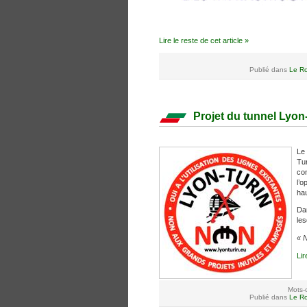
Lire le reste de cet article »
Publié dans
Le Ro
Projet du tunnel Lyon-
Le
Tur
con
l’o
hau
Da
les
« 
Lir
Mots-c
Publié dans
Le Ro