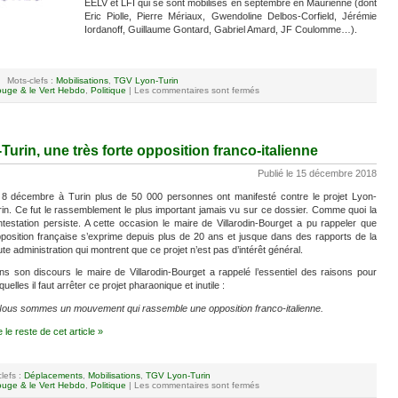
EELV et LFI qui se sont mobilisés en septembre en Maurienne (dont
Eric Piolle, Pierre Mériaux, Gwendoline Delbos-Corfield, Jérémie
Iordanoff, Guillaume Gontard, Gabriel Amard, JF Coulomme…).
Mots-clefs :
Mobilisations
,
TGV Lyon-Turin
uge & le Vert Hebdo
,
Politique
|
Les commentaires sont fermés
Turin, une très forte opposition franco-italienne
Publié le 15 décembre 2018
 8 décembre à Turin plus de 50 000 personnes ont manifesté contre le projet Lyon-
in. Ce fut le rassemblement le plus important jamais vu sur ce dossier. Comme quoi la
testation persiste. A cette occasion le maire de Villarodin-Bourget a pu rappeler que
pposition française s’exprime depuis plus de 20 ans et jusque dans des rapports de la
te administration qui montrent que ce projet n’est pas d’intérêt général.
ns son discours le maire de Villarodin-Bourget a rappelé l’essentiel des raisons pour
quelles il faut arrêter ce projet pharaonique et inutile :
Nous sommes un mouvement qui rassemble une opposition franco-italienne.
e le reste de cet article »
lefs :
Déplacements
,
Mobilisations
,
TGV Lyon-Turin
uge & le Vert Hebdo
,
Politique
|
Les commentaires sont fermés