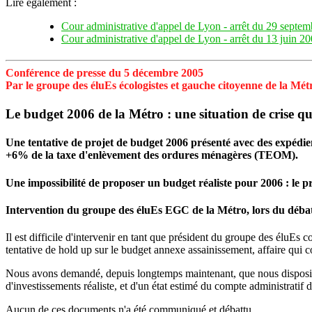
Lire également :
Cour administrative d'appel de Lyon - arrêt du 29 septe
Cour administrative d'appel de Lyon - arrêt du 13 juin 2
Conférence de presse du 5 décembre 2005
Par le groupe des éluEs écologistes et gauche citoyenne de la Mét
Le budget 2006 de la Métro : une situation de crise 
Une tentative de projet de budget 2006 présenté avec des expédie
+6% de la taxe d'enlèvement des ordures ménagères (TEOM).
Une impossibilité de proposer un budget réaliste pour 2006 : le p
Intervention du groupe des éluEs EGC de la Métro, lors du débat
Il est difficile d'intervenir en tant que président du groupe des éluEs
tentative de hold up sur le budget annexe assainissement, affaire qui c
Nous avons demandé, depuis longtemps maintenant, que nous disposions
d'investissements réaliste, et d'un état estimé du compte administratif 
Aucun de ces documents n'a été communiqué et débattu.