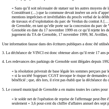
« Sans qu’il soit nécessaire de statuer sur les autres moyens de l
Considérant (…) que la commune devait insérer un avis d’appel à
mentions imprécises et invérifiables du procès verbal de la déli
de travaux et d’exploitation du parc de Verdun du contrat A […]
de Grenoble, en tant qu’elle porte sur la concession du parc d
Grenoble en date du 17 novembre 1999 en ce qu’il rejette les dem
jugement du TA de Grenoble, 17 novembre 1999, M. Avrillier,
Une information fausse dans des écritures publiques a donc été uti
3. La déchéance de VINCI est donc obtenue alors qu’il reste 17 ans pou
4. Les redevances des parkings de Grenoble sont illégales depuis 199
« la résolution priverait de base légale les sommes perçues par
« si la société Sogeparc CGST invoque le risque de demandes de
bénéficié ; que, dès lors, il n'est pas établi que la déchéance 
5. Le conseil municipal de Grenoble a en mains toutes les cartes pour 
« le solde net de l'opération de reprise de l'affermage peut être
seulement « 3,6 pour-cent du chiffre d'affaires annuel des sept 