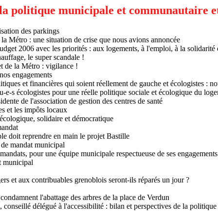
a politique municipale et communautaire et
isation des parkings
la Métro : une situation de crise que nous avions annoncée
dget 2006 avec les priorités : aux logements, à l'emploi, à la solidarit
uffage, le super scandale !
 de la Métro : vigilance !
e nos engagements
litiques et financières qui soient réellement de gauche et écologistes : 
u-e-s écologistes pour une réelle politique sociale et écologique du log
idente de l'association de gestion des centres de santé
es et les impôts locaux
écologique, solidaire et démocratique
mandat
e doit reprendre en main le projet Bastille
 de mandat municipal
 mandats, pour une équipe municipale respectueuse de ses engagements
t municipal
rs et aux contribuables grenoblois seront-ils réparés un jour ?
condamnent l'abattage des arbres de la place de Verdun
conseillé délégué à l'accessibilité : bilan et perspectives de la politique d