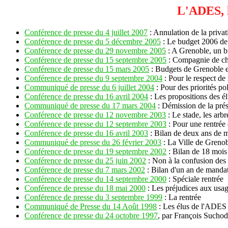
L'ADES, l
Conférence de presse du 4 juillet 2007
: Annulation de la privat
Conférence de presse du 5 décembre 2005
: Le budget 2006 de 
Conférence de presse du 29 novembre 2005
: A Grenoble, un bu
Conférence de presse du 15 septembre 2005
: Compagnie de cha
Conférence de presse du 15 mars 2005
: Budgets de Grenoble et
Conférence de presse du 9 septembre 2004
: Pour le respect d
Communiqué de presse du 6 juillet 2004
: Pour des priorités po
Conférence de presse du 16 avril 2004
: Les propositions des él
Communiqué de presse du 17 mars 2004
: Démission de la prés
Conférence de presse du 12 novembre 2003
: Le stade, les arbr
Conférence de presse du 12 septembre 2003
: Pour une rentrée 
Conférence de presse du 16 avril 2003
: Bilan de deux ans de 
Communiqué de presse du 26 février 2003
: La Ville de Grenobl
Conférence de presse du 19 septembre 2002
: Bilan de 18 mois
Conférence de presse du 25 juin 2002
: Non à la confusion des
Conférence de presse du 7 mars 2002
: Bilan d'un an de manda
Conférence de presse du 14 septembre 2000
: Spéciale rentrée
Conférence de presse du 18 mai 2000
: Les préjudices aux usage
Conférence de presse du 3 septembre 1999
: La rentrée
Communiqué de Presse du 14 Août 1998
: Les élus de l'ADES 
Conférence de presse du 24 octobre 1997
, par François Suchod, 