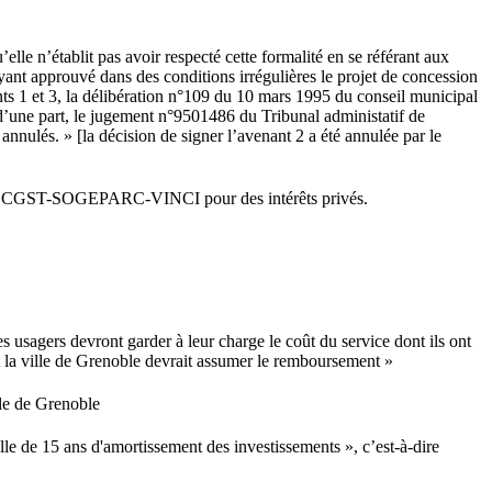
le n’établit pas avoir respecté cette formalité en se référant aux
ayant approuvé dans des conditions irrégulières le projet de concession
nts 1 et 3, la délibération n°109 du 10 mars 1995 du conseil municipal
d’une part, le jugement n°9501486 du Tribunal administatif de
nnulés. » [la décision de signer l’avenant 2 a été annulée par le
ciété CGST-SOGEPARC-VINCI pour des intérêts privés.
usagers devront garder à leur charge le coût du service dont ils ont
nt la ville de Grenoble devrait assumer le remboursement »
lle de Grenoble
elle de 15 ans d'amortissement des investissements », c’est-à-dire