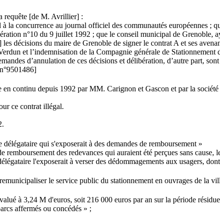
a requête [de M. Avrillier] :
 la concurrence au journal officiel des communautés européennes ; qu’el
bération n°10 du 9 juillet 1992 ; que le conseil municipal de Grenoble, 
 les décisions du maire de Grenoble de signer le contrat A et ses avena
e Verdun et l’indemnisation de la Compagnie générale de Stationnement 
andes d’annulation de ces décisions et délibération, d’autre part, sont a
 n°9501486]
lisée en continu depuis 1992 par MM. Carignon et Gascon et par la so
r ce contrat illégal.
2.
 le délégataire qui s'exposerait à des demandes de remboursement »
 remboursement des redevances qui auraient été perçues sans cause, les 
du délégataire l'exposerait à verser des dédommagements aux usagers, do
remunicipaliser le service public du stationnement en ouvrages de la vi
 évalué à 3,24 M d'euros, soit 216 000 euros par an sur la période résidu
parcs affermés ou concédés » ;