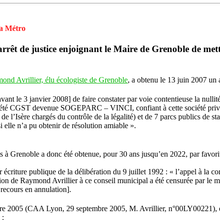
la Métro
rêt de justice enjoignant le Maire de Grenoble de mettre
ond Avrillier, élu écologiste de Grenoble
, a obtenu le 13 juin 2007 un
 avant le 3 janvier 2008] de faire constater par voie contentieuse la null
ciété CGST devenue SOGEPARC – VINCI, confiant à cette société privée
de l’Isère chargés du contrôle de la légalité) et de 7 parcs publics de s
lle n’a pu obtenir de résolution amiable ».
ts à Grenoble a donc été obtenue, pour 30 ans jusqu’en 2022, par favor
criture publique de la délibération du 9 juillet 1992 : « l’appel à la 
n de Raymond Avrillier à ce conseil municipal a été censurée par le ma
 recours en annulation].
re 2005 (CAA Lyon, 29 septembre 2005, M. Avrillier, n°00LY00221), en
 :