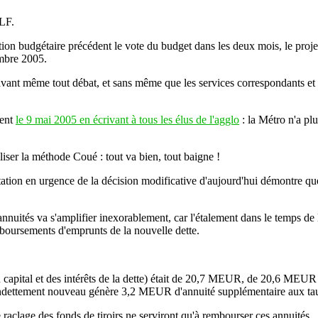
OLF.
tation budgétaire précédent le vote du budget dans les deux mois, le proj
embre 2005.
s avant même tout débat, et sans même que les services correspondants e
ment
le 9 mai 2005 en écrivant à tous les élus de l'agglo
: la Métro n'a plu
liser la méthode Coué : tout va bien, tout baigne !
tion en urgence de la décision modificative d'aujourd'hui démontre que l'
nnuités va s'amplifier inexorablement, car l'étalement dans le temps de l
mboursements d'emprunts de la nouvelle dette.
du capital et des intérêts de la dette) était de 20,7 MEUR, de 20,6 
ement nouveau génère 3,2 MEUR d'annuité supplémentaire aux taux ac
aclage des fonds de tiroirs ne serviront qu'à rembourser ces annuités.