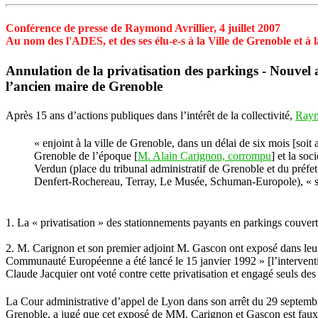
Conférence de presse de Raymond Avrillier, 4 juillet 2007
Au nom des l'ADES, et des ses élu-e-s à la Ville de Grenoble et à 
Annulation de la privatisation des parkings - Nouvel ar
l’ancien maire de Grenoble
Après 15 ans d’actions publiques dans l’intérêt de la collectivité,
Raym
« enjoint à la ville de Grenoble, dans un délai de six mois [soit
Grenoble de l’époque [
M. Alain Carignon, corrompu
] et la so
Verdun (place du tribunal administratif de Grenoble et du préfet 
Denfert-Rochereau, Terray, Le Musée, Schuman-Europole), « si e
1. La « privatisation » des stationnements payants en parkings couver
2. M. Carignon et son premier adjoint M. Gascon ont exposé dans leur é
Communauté Européenne a été lancé le 15 janvier 1992 » [l’interventio
Claude Jacquier ont voté contre cette privatisation et engagé seuls des
La Cour administrative d’appel de Lyon dans son arrêt du 29 septemb
Grenoble, a jugé que cet exposé de MM. Carignon et Gascon est faux