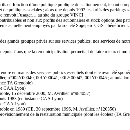
arifs en fonction d’une politique publique du stationnement, tenant com
et de politiques sociales ; alors que depuis 1992 les tarifs des parkings 
oble renvoit l’usager… au site du groupe VINCI ;
ntribuables et non aux profits des actionnaires et stock options des pat
gents actuellement employés par la société Sogeparc CGST bénéficient, en
des grands groupes privés sur ses services publics, nos services de notre c
depuis 7 ans que la remunicipalisation permettait de faire mieux et moins
rendre en mains des services publics essentiels dont elle avait été spoliée
vrillier, n°00LY00040, 00LY00041, 00LY00042, 00LY00045 ; annulation d
tance TA Grenoble)
ance CAA Lyon)
le, 15 décembre 2000, M. Avrillier, n°984057)
epuis 1983 (en instance CAA Lyon)
nce CAA Lyon)
oble en 1989 (CE, 30 septembre 1996, M. Avrillier, n°120350)
visionnement de la restauration municipale (dont les écoles) (TA Gre