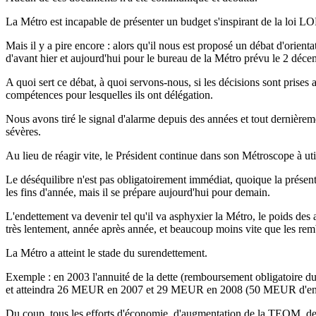
La Métro est incapable de présenter un budget s'inspirant de la loi L
Mais il y a pire encore : alors qu'il nous est proposé un débat d'orien
d'avant hier et aujourd'hui pour le bureau de la Métro prévu le 2 déc
A quoi sert ce débat, à quoi servons-nous, si les décisions sont prise
compétences pour lesquelles ils ont délégation.
Nous avons tiré le signal d'alarme depuis des années et tout dernière
sévères.
Au lieu de réagir vite, le Président continue dans son Métroscope à uti
Le déséquilibre n'est pas obligatoirement immédiat, quoique la présenta
les fins d'année, mais il se prépare aujourd'hui pour demain.
L'endettement va devenir tel qu'il va asphyxier la Métro, le poids des a
très lentement, année après année, et beaucoup moins vite que les re
La Métro a atteint le stade du surendettement.
Exemple : en 2003 l'annuité de la dette (remboursement obligatoire 
et atteindra 26 MEUR en 2007 et 29 MEUR en 2008 (50 MEUR d'endett
Du coup, tous les efforts d'économie, d'augmentation de la TEOM, de r