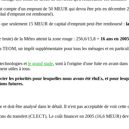
nt compte d'un emprunt de 50 MEUR qui devra être pris en décembre 200
al d'emprunt est remboursé).
 que seulement 15 MEUR de capital d'emprunt peut être remboursé :
l
 brute) de la Métro atteint la zone rouge : 256,6/15,8 =
16 ans en 2005
a TEOM, un impôt supplémentaire pour tous les ménages et en particuli
otechnologies et
le grand stade
, sont à l'origine d'une fuite en avant dan
ent utiles à tous.
ter les priorités pour lesquelles nous avons été éluEs, et pour lesque
ions futures.
e et doit être analysé dans le détail. Il n'est pas acceptable de voir cette 
mations du transfert (CLECT). Le coût financer en 2005 (16,6 MEUR) d