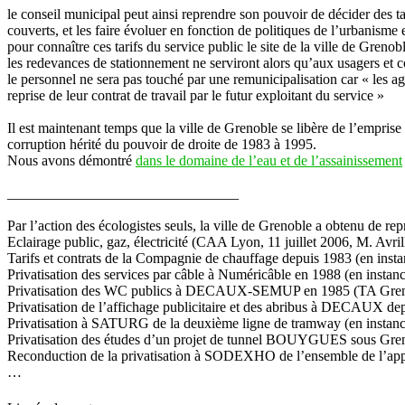
le conseil municipal peut ainsi reprendre son pouvoir de décider des t
couverts, et les faire évoluer en fonction de politiques de l’urbanisme 
pour connaître ces tarifs du service public le site de la ville de Gren
les redevances de stationnement ne serviront alors qu’aux usagers et co
le personnel ne sera pas touché par une remunicipalisation car « les a
reprise de leur contrat de travail par le futur exploitant du service »
Il est maintenant temps que la ville de Grenoble se libère de l’emprise 
corruption hérité du pouvoir de droite de 1983 à 1995.
Nous avons démontré
dans le domaine de l’eau et de l’assainissement
________________________________
Par l’action des écologistes seuls, la ville de Grenoble a obtenu de rep
Eclairage public, gaz, électricité (CAA Lyon, 11 juillet 2006, M. A
Tarifs et contrats de la Compagnie de chauffage depuis 1983 (en ins
Privatisation des services par câble à Numéricâble en 1988 (en inst
Privatisation des WC publics à DECAUX-SEMUP en 1985 (TA Grenob
Privatisation de l’affichage publicitaire et des abribus à DECAUX d
Privatisation à SATURG de la deuxième ligne de tramway (en insta
Privatisation des études d’un projet de tunnel BOUYGUES sous Gren
Reconduction de la privatisation à SODEXHO de l’ensemble de l’appro
…