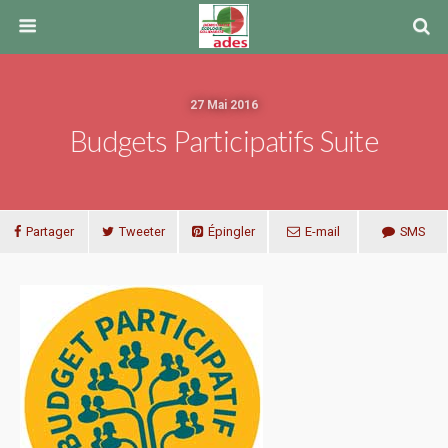
27 Mai 2016
Budgets Participatifs Suite
Partager
Tweeter
Épingler
E-mail
SMS