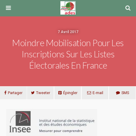
7 Avril 2017
Moindre Mobilisation Pour Les
Inscriptions Sur Les Listes
Électorales En France
Partager
Tweeter
Épingler
E-mail
SMS