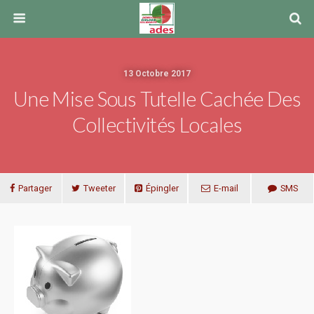
13 Octobre 2017
Une Mise Sous Tutelle Cachée Des
Collectivités Locales
Partager
Tweeter
Épingler
E-mail
SMS