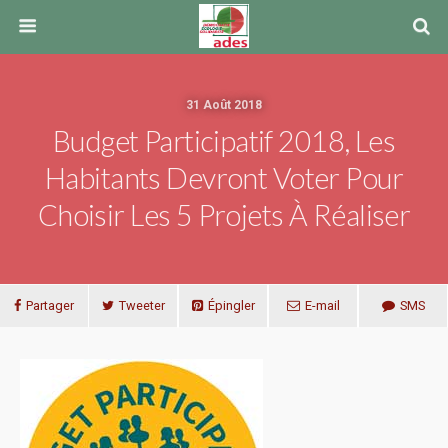
31 Août 2018
Budget Participatif 2018, Les
Habitants Devront Voter Pour
Choisir Les 5 Projets À Réaliser
Partager
Tweeter
Épingler
E-mail
SMS